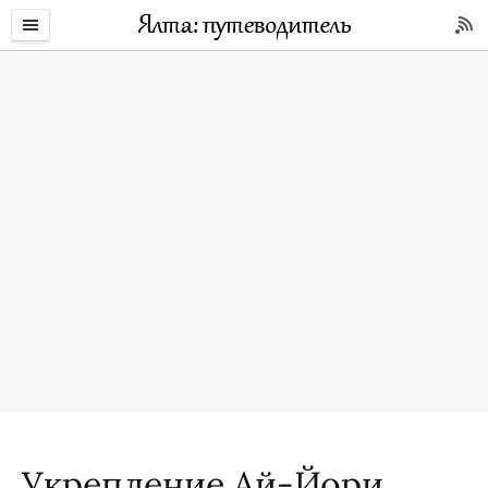
Укрепление Ай-Йори