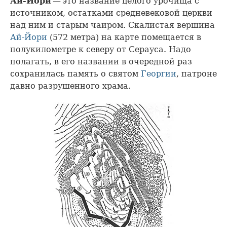
Ай-Йори
— это название целого урочища с
источником, остатками средневековой церкви
над ним и старым чаиром. Скалистая вершина
Ай-Йори
(572 метра) на карте помещается в
полукилометре к северу от Серауса. Надо
полагать, в его названии в очередной раз
сохранилась память о святом
Георгии
, патроне
давно разрушенного храма.