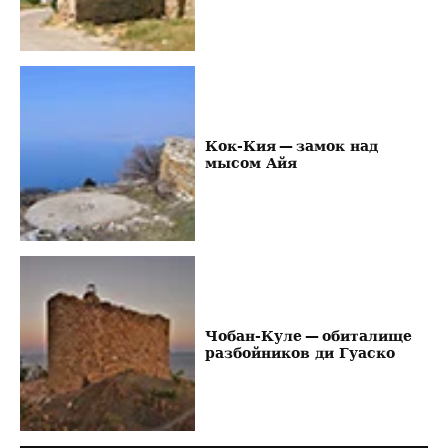
Кок-Кия — замок над
мысом Айя
Чобан-Куле — обиталище
разбойников ди Гуаско