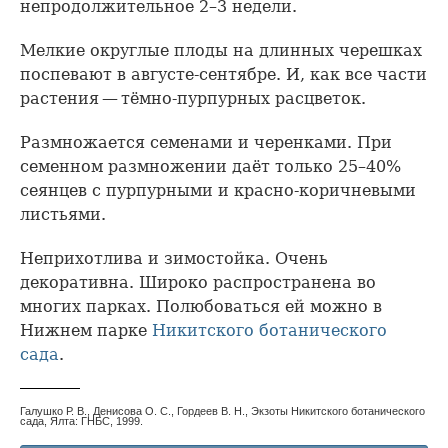
непродолжительное 2–3 недели.
Мелкие округлые плоды на длинных черешках
поспевают в августе-сентябре. И, как все части
растения — тёмно-пурпурных расцветок.
Размножается семенами и черенками. При
семенном размножении даёт только 25–40%
сеянцев с пурпурными и красно-коричневыми
листьями.
Неприхотлива и зимостойка. Очень
декоративна. Широко распространена во
многих парках. Полюбоваться ей можно в
Нижнем парке
Никитского ботанического
сада
.
Галушко Р. В., Денисова О. С., Гордеев В. Н., Экзоты Никитского ботанического
сада, Ялта: ГНБС, 1999.