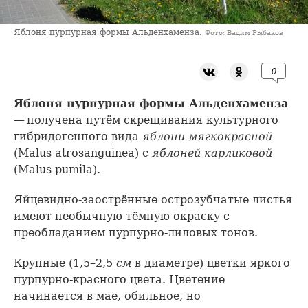
Яблоня пурпурная формы Альденхаменза.
Фото: Вадим Рыбаков
0
Яблоня пурпурная формы Альденхаменза
— получена путём скрещивания культурного
гибридогенного вида
яблони мягкокрасной
(Malus atrosanguinea) с
яблоней карликовой
(Malus pumila).
Яйцевидно-заострённые острозубчатые листья
имеют необычную тёмную окраску с
преобладанием пурпурно-лиловых тонов.
Крупные (1,5–2,5
см
в диаметре) цветки яркого
пурпурно-красного цвета. Цветение
начинается в мае, обильное, но