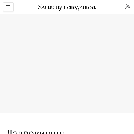
Лавровишня