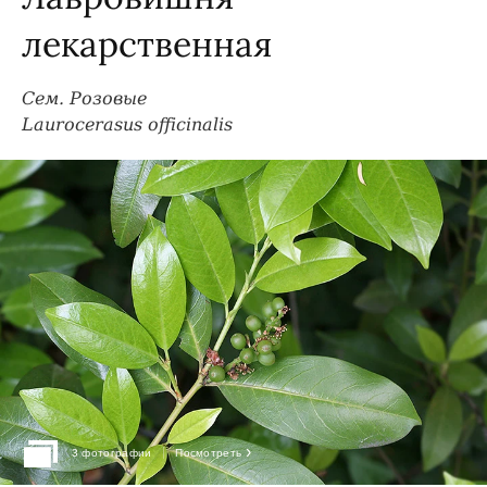
лекарственная
Сем. Розовые
Laurocerasus officinalis
›
3 фотографии
Посмотреть