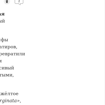
1
ая
ый
мфы
атиров,
превратили
м
сивый
итыми,
-жёлтое
rginata»
,