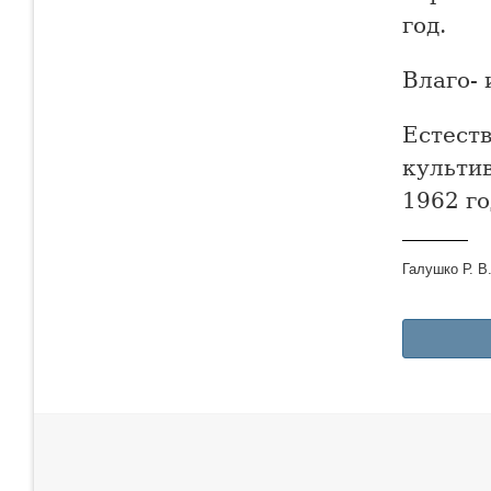
год.
Влаго- 
Естест
культи
1962 го
Галушко Р. В