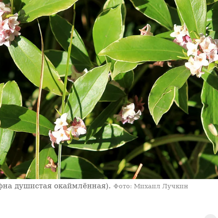
фна душистая окаймлённая).
Фото: Михаил Лучкин