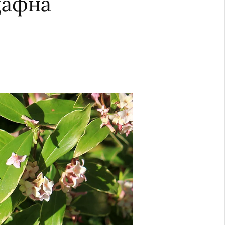
дафна