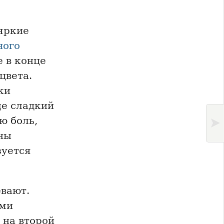
яркие
ого
 в конце
цвета.
ки
ще сладкий
ю боль,
ны
зуется
евают.
ими
 на второй