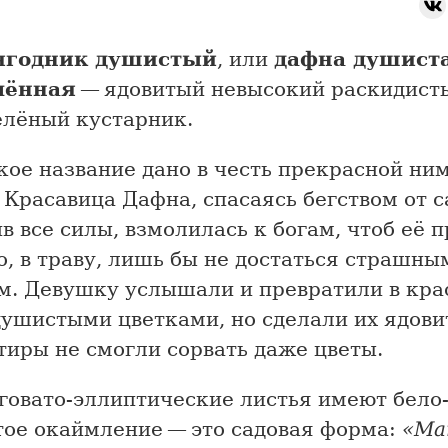
ягодник душистый
, или
дафна душист
лённая
— ядовитый невысокий раскидист
елёный кустарник.
кое название дано в честь прекрасной ни
Красавица Дафна, спасаясь бегством от с
в все силы, взмолилась к богам, чтоб её 
о, в траву, лишь бы не достаться страшны
м. Девушку услышали и превратили в кра
душистыми цветками, но сделали их ядов
тиры не смогли сорвать даже цветы.
говато-эллиптические листья имеют бело
тое окаймление — это садовая форма:
«Ma