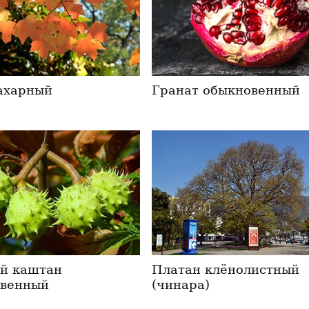
ахарный
Гранат обыкновенный
й каштан
Платан клёнолистный
овенный
(чинара)