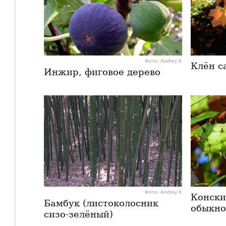
Фото: Andrey K
Клён с
Инжир, фиговое дерево
Фото: Andrey K
Конски
Бамбук (листоколосник
обыкн
сизо-зелёный)