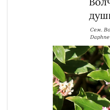
Вол
душ
Сем. В
Daphne 