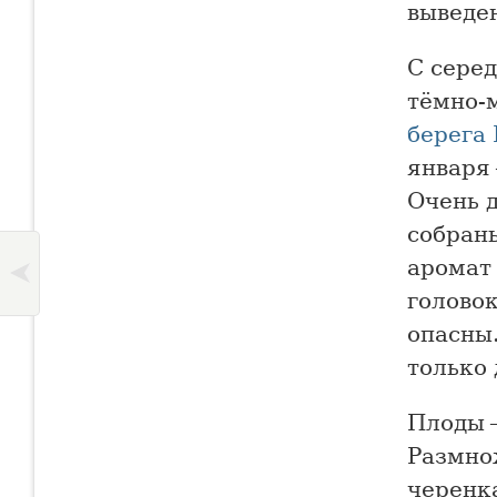
выведе
С сере
тёмно-
берега
января 
Очень д
собран
аромат
голово
опасны.
только
Плоды —
Размно
черенк