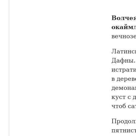
Волче
окайм
вечноз
Латинс
Дафны. 
истрати
в дерев
демона
куст с 
чтоб са
Продол
пятнис