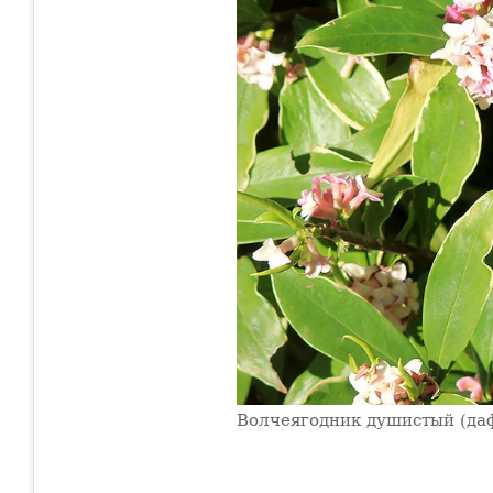
Волчеягодник душистый (да