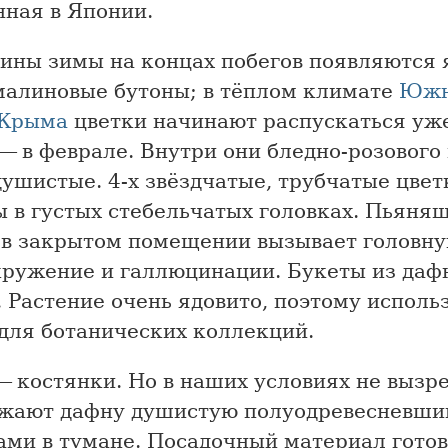
нная в Японии.
дины зимы на концах побегов появляются 
малиновые бутоны; в тёплом климате
Южн
 Крыма
цветки начинают распускаться уже
— в феврале. Внутри они бледно-розового 
ушистые. 4-х звёздчатые, трубчатые цвет
ы в густых стебельчатых головках. Пьяня
 в закрытом помещении вызывает головну
кружение и галлюцинации. Букеты из даф
 Растение очень ядовито, поэтому исполь
 для ботанических коллекций.
 костянки. Но в наших условиях не вызр
жают дафну душистую полуодревесневш
ами в тумане. Посадочный материал готов