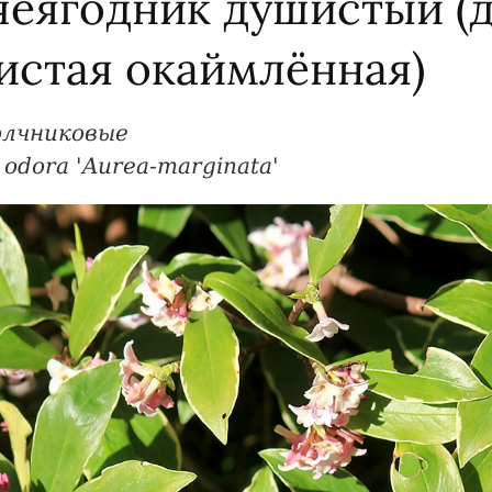
чеягодник душистый (
истая окаймлённая)
олчниковые
odora 'Aurea-marginata'