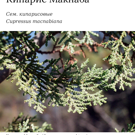
Сем. кипарисовые
Cupressus macnabiana