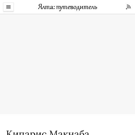
Кипарис Макнаба