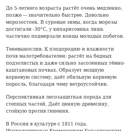
До 5-летнего возраста растёт очень медленно,
позже — значительно быстрее. Довольно
морозостоек. В суровые зимы, когда морозы
достигали -30°С, у кипарисовика лишь
частично подмерзали концы молодых побегов.
Теневынослив. К плодородию и влажности
почв малотребователен: растёт на бедных
подзолистых и даже сильно засоленных тёмно-
каштановых почвах. Образует мощную
корневую систему, даёт обильную корневую
поросль, благодаря чему ветроустойчив.
Перспективная лесозащитная порода для
степных частей. Даёт ценную древесину,
стойкую против гниения.
В России в культуре с 1811 года.
Интродуцирован Кременецким Ботаническим