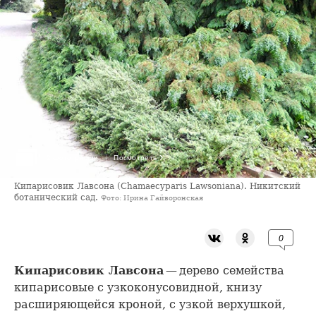
›
2 фотографии
Посмотреть
Кипарисовик Лавсона (Chamaecyparis Lawsoniana). Никитский
ботанический сад.
Фото: Ирина Гайворонская
0
Кипарисовик Лавсона
— дерево семейства
кипарисовые с узкоконусовидной, книзу
расширяющейся кроной, с узкой верхушкой,