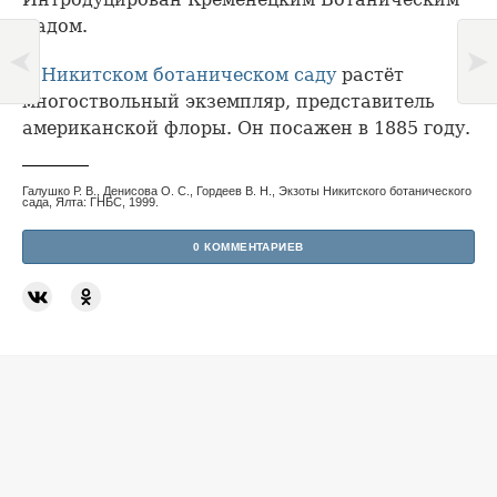
Садом.
В
Никитском ботаническом саду
растёт
многоствольный экземпляр, представитель
американской флоры. Он посажен в 1885 году.
Галушко Р. В., Денисова О. С., Гордеев В. Н., Экзоты Никитского ботанического
сада, Ялта: ГНБС, 1999.
0 КОММЕНТАРИЕВ