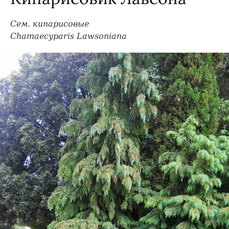
Сем. кипарисовые
Chamaecyparis Lawsoniana