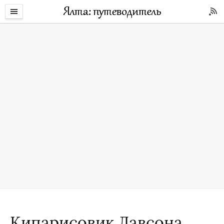
Кипарисовик Лавсона