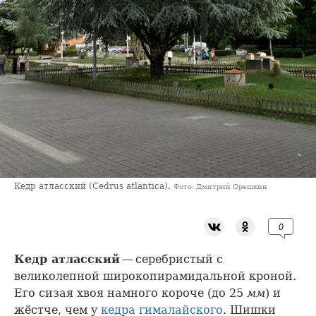
Кедр атласский (Cedrus atlantica).
Фото: Дмитрий Орешкин
0
Кедр атласский
— серебристый с
великолепной широкопирамидальной кроной.
Его сизая хвоя намного короче (до 25
мм
) и
жёстче, чем у
кедра гималайского
. Шишки