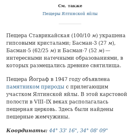
См. также
Пещеры Ялтинской яйлы
Пещера Ставрикайская (100/10
м
) украшена
гипсовыми кристалами; Басман-3 (27
м
),
Басман-5 (62/25
м
) и Басман-7 (52
м
) —
интересными натечными образованиями, в
которых размещались древние святилища.
Пещера Йограф в 1947 году объявлена
памятником природы
с прилегающим
участком Ялтинской яйлы. В этой карстовой
полости в VIII–IX веках располагалась
пещерная церковь. Здесь были найдены
пещерные жемчужины.
Координаты:
44° 33' 16", 34° 08' 09"