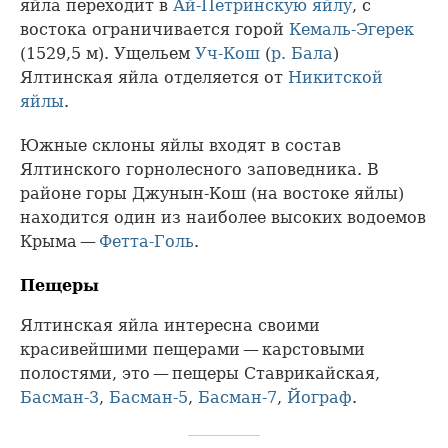
яйла переходит в
Ай-Петринскую яйлу
, с
востока ограничивается горой
Кемаль-Эгерек
(1529,5 м). Ущельем
Уч-Кош
(
р. Бала
)
Ялтинская яйла отделяется от
Никитской
яйлы
.
Южные склоны яйлы входят в состав
Ялтинского горнолесного заповедника. В
районе горы Джунын-Кош (на востоке яйлы)
находится один из наиболее высоких водоемов
Крыма —
Фетта-Голь
.
Пещеры
Ялтинская яйла интересна своими
красивейшими пещерами — карстовыми
полостями, это — пещеры Ставрикайская,
Басман-3
,
Басман-5
,
Басман-7
,
Йограф
.