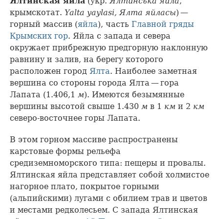
Ялтинская яйла
(укр.
Ялтинська яйла
,
крымскотат.
Yalta yaylasi, Ялта яйласы
) —
горный массив (
яйла
), часть
Главной гряды
Крымских гор
. Яйла с запада и севера
окружает прибрежную предгорную наклонную
равнину и залив, на берегу которого
расположен город
Ялта
. Наиболее заметная
вершина со стороны города Ялта — гора
Лапата (1.406,1
м
). Имеются безымянные
вершины высотой свыше 1.430
м
в 1
км
и 2
км
северо-восточнее горы Лапата.
В этом горном массиве распространены
карстовые формы рельефа
средиземноморского типа: пещеры и провалы.
Ялтинская яйла представляет собой холмистое
нагорное плато, покрытое горными
(альпийскими) лугами с обилием трав и цветов
и местами редколесьем. С запада Ялтинская