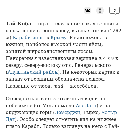
0
Тай-Коба
— гора, голая коническая вершина
со скальной стеной к югу, высшая точка (1262
м
)
Караби-яйлы
в
Крыму
. Расположена в
южной, наиболее высокой части яйлы,
занятой широколиственным лесом.
Панорамная известняковая вершина в 4
км
к
северу, северу-востоку от с. Генеральского
(
Алуштинский район
). На некоторых картах к
западу от вершины обозначена пещера.
Название от тюрк.
тай
— жеребёнок.
Отсюда открывается отличный вид и на
побережье (от Меганома до
Аю-Дага
) и на
окружающие горы (
Демерджи
, Тырке,
Чатыр-
Даг
). Особо следует отметить вид на нижнее
плато Караби. Только взглянув на него с Тай-