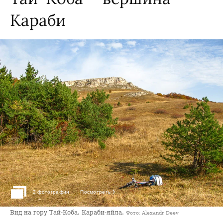
Караби
›
2 фотографии
Посмотреть
Вид на гору Тай-Коба. Караби-яйла.
Фото: Alexandr Deev