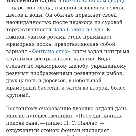
Бассейный садик
в
Бахчисарайском дворце
— царство солнца, пышной вьющейся зелени,
цветов и воды. Он обычно поражает своей
неожиданностью после перехода из суровой
торжественности
Зала Совета и Суда
. К
южной, увитой розами стене примыкает
мраморная доска, представляющая собой
вариант
«Фонтана слез»
: ритм задан четырьмя
крупными центральными чашами. Вода
стекает по мраморному желобу, украшенному
резными изображениями резвящихся рыбок,
двух цапель и деревьев, в небольшой
мраморный бассейн, а затем во второй, более
крупный.
Восточному очарованию дворика отдали дань
многие путешественники. «Посреди личных
покоев хана, — пишет П. С. Паллас, —
окруженный стеною фонтан ниспадает