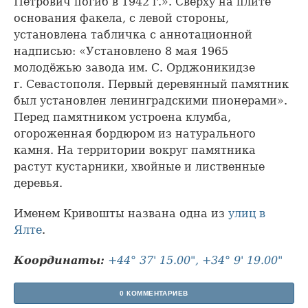
Петрович погиб в 1942 г.». Сверху на плите
основания факела, с левой стороны,
установлена табличка с аннотационной
надписью: «Установлено 8 мая 1965
молодёжью завода им. С. Орджоникидзе
г. Севастополя. Первый деревянный памятник
был установлен ленинградскими пионерами».
Перед памятником устроена клумба,
огороженная бордюром из натурального
камня. На территории вокруг памятника
растут кустарники, хвойные и лиственные
деревья.
Именем Кривошты названа одна из
улиц в
Ялте
.
Координаты:
+44° 37' 15.00", +34° 9' 19.00"
0 КОММЕНТАРИЕВ