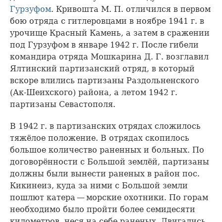
Гурзуфом
. Кривошта М. П. отличился в первом
бою отряда с гитлеровцами в ноябре 1941 г. в
урочище Красный Камень, а затем в сражении
под Гурзуфом в январе 1942 г. После гибели
командира отряда Мошкарина Д. Г. возглавил
Ялтинский партизанский отряд, в который
вскоре влились партизаны Раздольненского
(Ак-Шеихского) района, а летом 1942 г.
партизаны Севастополя.
В 1942 г. в партизанских отрядах сложилось
тяжёлое положение. В отрядах скопилось
большое количество раненных и больных. По
договорённости с Большой землёй, партизаны
должны были вынести раненых в район пос.
Кикинеиз, куда за ними с Большой земли
пошлют катера — морские охотники. По горам
необходимо было пройти более семидесяти
километров, неся на себе раненых. Двигались