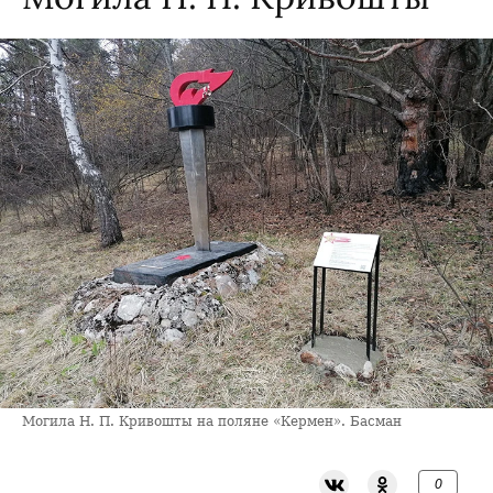
Могила Н. П. Кривошты на поляне «Кермен». Басман
0