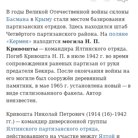
В годы Великой Отечественной войны склоны
Басмана
в
Крыму
стали местом базирования
партизанских отрядов. Здесь находился штаб
Четвёртого партизанского района. На
поляне
«Кермен»
находится
могила Н. П.
Кривошты
— командира Ялтинского отряда.
Погиб Кривошта Н. П. в июле 1942 г. во время
сопровождения раненых партизан от руки
предателя Бекира. После окончания войны на
его могиле был сооружён деревянный
памятник, в мае 1965 г. установлена новый — в
виде стилизованного факела. Автор
неизвестен.
Кривошта Николай Петрович (1914 (16)–1942
гг.) — командир диверсионной группы
Ялтинского партизанского отряда
,
действовавшего на участке между
Ялтой
и