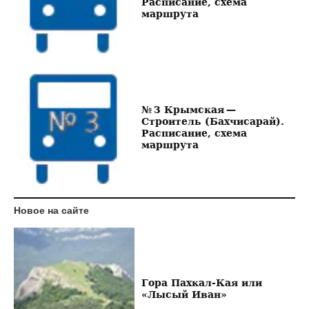
Расписание, схема
маршрута
№ 3 Крымская —
Строитель (Бахчисарай).
Расписание, схема
маршрута
Новое на сайте
Гора Пахкал-Кая или
«Лысый Иван»