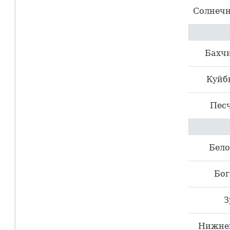
Солнечн
Бахч
Куйб
Пес
Бело
Бог
З
Нижне