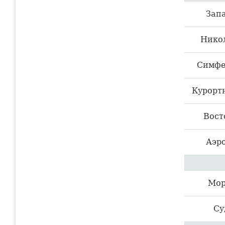
Зап
Нико
Симфе
Курортн
Вост
Аэр
Мор
Су