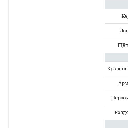
Ке
Ле
Щёл
Красноп
Арм
Перво
Разд