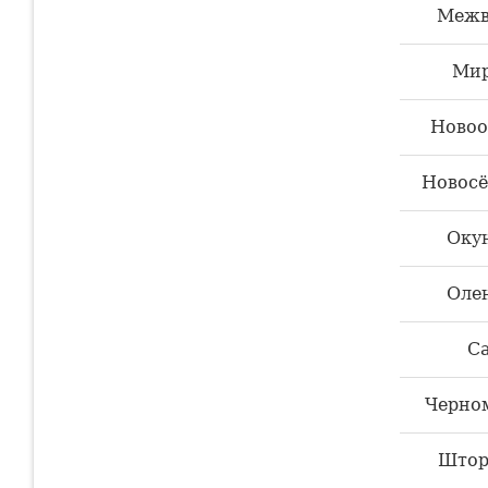
Межв
Ми
Новоо
Новосё
Оку
Оле
С
Черно
Штор