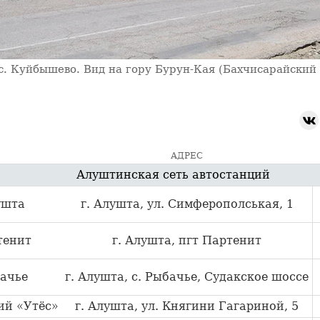
 с. Куйбышево. Вид на гору Бурун-Кая (Бахчисарайский
АДРЕС
Алуштинская сеть автостанций
ушта
г. Алушта, ул. Симферополськая, 1
тенит
г. Алушта, пгт Партенит
ачье
г. Алушта, с. Рыбачье, Судакское шоссе
ий «Утёс»
г. Алушта, ул. Княгини Гагариной, 5