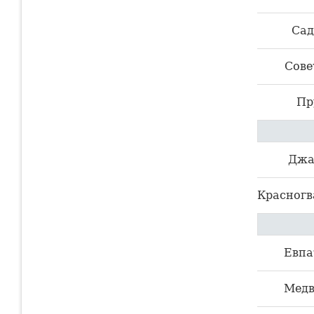
Сад
Сове
Пр
Джа
Красногв
Евпа
Медв