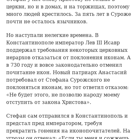
церкви, но и в домах, и на торжищах, поэтому
много людей крестилось. За пять лет в Суроже
почти не осталось язычников.
Но наступали нелегкие времена. В
Константинополе император Лев III Исавр
поддержал требования некоторых церковных
иерархов отказаться от поклонения иконам. А
в 730 году и вовсе законодательно отменил
почитание икон. Новый патриарх Анастасий
потребовал от Стефана Сурожского не
поклоняться иконам, но тот ответил отказом:
«Не будет этого, не позволю народу моему
отступить от закона Христова».
Стефан сам отправился в Константинополь и
предстал пред императором, требуя
прекратить гонения на иконопочитателей. На
угрозы он отвечал: «Если ты меня и сожжешь,