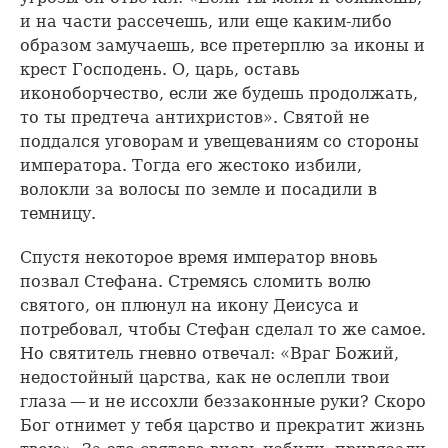
и на части рассечешь, или еще каким-либо
образом замучаешь, все претерплю за иконы и
крест Господень. О, царь, оставь
иконоборчество, если же будешь продолжать,
то ты предтеча антихристов». Святой не
поддался уговорам и увещеваниям со стороны
императора. Тогда его жестоко избили,
волокли за волосы по земле и посадили в
темницу.
Спустя некоторое время император вновь
позвал Стефана. Стремясь сломить волю
святого, он плюнул на икону Деисуса и
потребовал, чтобы Стефан сделал то же самое.
Но святитель гневно отвечал: «Враг Божий,
недостойный царства, как не ослепли твои
глаза — и не иссохли беззаконные руки? Скоро
Бог отнимет у тебя царство и прекратит жизнь