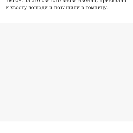
твою». За это святого вновь избили, привязали
к хвосту лошади и потащили в темницу.