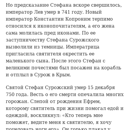
Но предсказание Стефана вскоре свершилось,
император Лев умер в 741 году. Новый
император Константин Копроним терпимо
относился к иконопочитателям, а его жена
сама молилась пред иконами. По ее
заступничеству Стефана Сурожского
вызволили из темницы. Императрица
пригласила святителя окрестить ее
маленького сына. После этого Стефан с
великими почестями был посажен на корабль
и отплыл в Сурож в Крым.
Святой Стефан Сурожский умер 15 декабря
750 года. Весть о его смерти опечалила многих
горожан. Слепой от рождения Ефрем,
которому святитель при жизни помогал едой и
одеждой, воскликнул: «Кто теперь мне
поможет, ведите меня к святителю, я хочу
поцеловать ноги его». Он горько плакал у