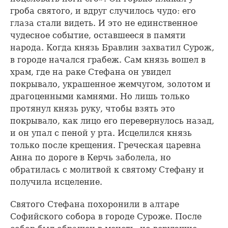
гроба святого, и вдруг случилось чудо: его
глаза стали видеть. И это не единственное
чудесное событие, оставшееся в памяти
народа. Когда князь Бравлин захватил Сурож,
в городе начался грабеж. Сам князь вошел в
храм, где на раке Стефана он увидел
покрывало, украшенное жемчугом, золотом и
драгоценными камнями. Но лишь только
протянул князь руку, чтобы взять это
покрывало, как лицо его перевернулось назад,
и он упал с пеной у рта. Исцелился князь
только после крещения. Греческая царевна
Анна по дороге в Керчь заболела, но
обратилась с молитвой к святому Стефану и
получила исцеление.
Святого Стефана похоронили в алтаре
Софийского собора в городе Суроже. После