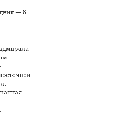
м
дник — 6
-адмирала
аме.
-
 восточной
л.
нчанная
м