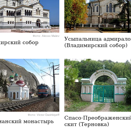
Фото: Alexxx Malev
Усыпальница адмирало
ирский собор
(Владимирский собор)
Фото: Victor Dashkiyeff
Спасо-Преображенски
анский монастырь
скит (Терновка)