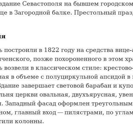
 здание Севастополя на бывшем городско
ще в Загородной балке. Престольный праз
ия
 построили в 1822 году на средства вице
ыченского, позже похороненного в этом хр
 возвели в классическом стиле: крестово
ая в объеме с полуциркульной апсидой в
Здание завершает световой барабан и купо
льня церкви овальная, двухъярусная, уве
. Западный фасад оформлен треугольным
ом, главный вход — пилястрами, по угла
тили колонны.