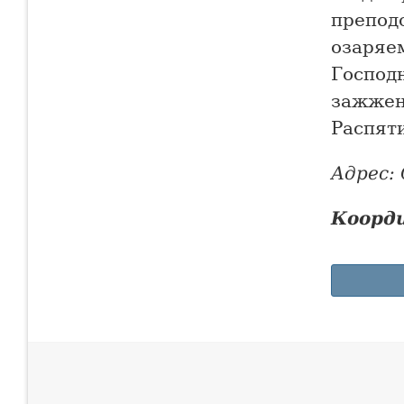
препод
озаряем
Господн
зажжен
Распят
Адрес: 
Коорд