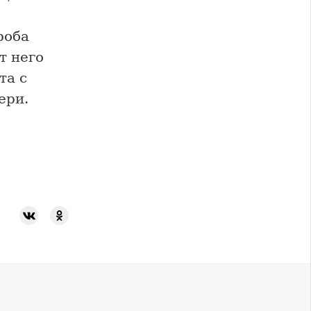
роба
т него
та с
ери.