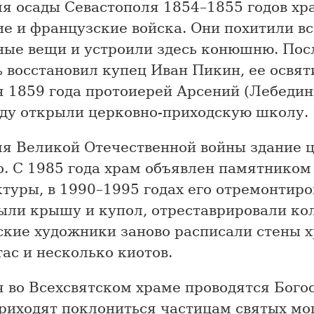
мя осады Севастополя 1854–1855 годов хр
е и французские войска. Они похитили вс
ные вещи и устроили здесь конюшню. Пос
 восстановил купец Иван Пикин, ее освят
 1859 года протоиерей Арсений (Лебедин
оду открыли церковно-приходскую школу.
мя Великой Отечественной войны здание 
о. С 1985 года храм объявлен памятником
туры, в 1990–1995 годах его отремонтиро
ыли крышу и купол, отреставрировали ко
ские художники заново расписали стены х
ас и несколько киотов.
я во Всехсвятском храме проводятся Бого
риходят поклониться частицам святых м