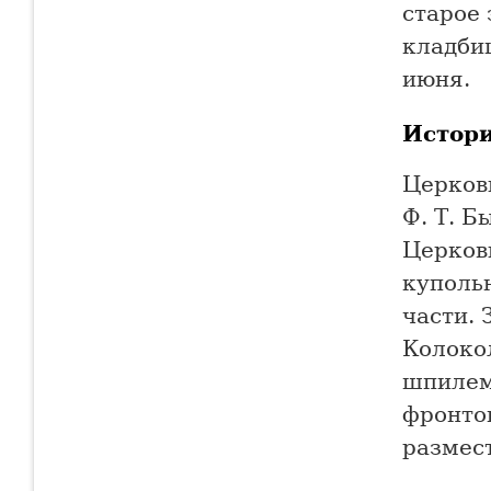
старое
кладби
июня.
Истор
Церковь
Ф. Т. Б
Церковь
купольн
части. 
Колоко
шпилем
фронтон
размес