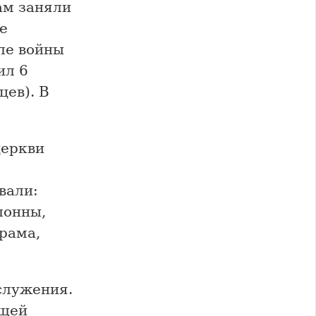
ам заняли
е
ле войны
ил 6
цев). В
церкви
вали:
лонны,
рама,
служения.
ощей