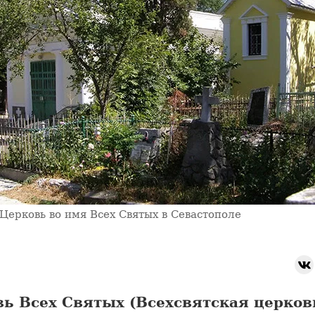
Церковь во имя Всех Святых в Севастополе
ь Всех Святых (Всехсвятская церков