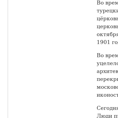
Во вре
турецки
цёрков
церковь
октября
1901 г
Во вре
уцелел
архитек
перекр
москов
иконост
Сегодн
Люди п