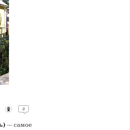
0
ь)
— самое