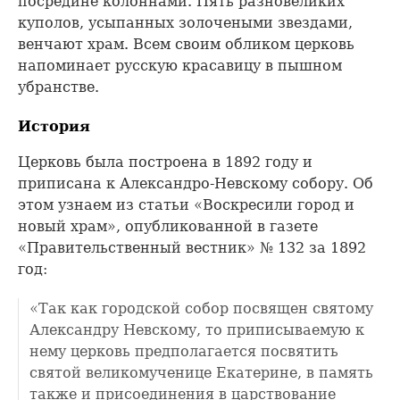
посредине колоннами. Пять разновеликих
куполов, усыпанных золочеными звездами,
венчают храм. Всем своим обликом церковь
напоминает русскую красавицу в пышном
убранстве.
История
Церковь была построена в 1892 году и
приписана к Александро-Невскому собору. Об
этом узнаем из статьи «Воскресили город и
новый храм», опубликованной в газете
«Правительственный вестник» № 132 за 1892
год:
«Так как городской собор посвящен святому
Александру Невскому, то приписываемую к
нему церковь предполагается посвятить
святой великомученице Екатерине, в память
также и присоединения в царствование