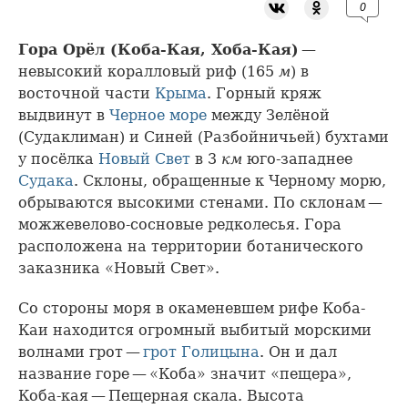
0
Гора Орёл (Коба-Кая, Хоба-Кая)
—
невысокий коралловый риф (165
м
) в
восточной части
Крыма
. Горный кряж
выдвинут в
Черное море
между Зелёной
(Судаклиман) и Синей (Разбойничьей) бухтами
у посёлка
Новый Свет
в 3
км
юго-западнее
Судака
. Склоны, обращенные к Черному морю,
обрываются высокими стенами. По склонам —
можжевелово-сосновые редколесья. Гора
расположена на территории ботанического
заказника «Новый Свет».
Со стороны моря в окаменевшем рифе Коба-
Каи находится огромный выбитый морскими
волнами грот —
грот Голицына
. Он и дал
название горе — «Коба» значит «пещера»,
Коба-кая — Пещерная скала. Высота