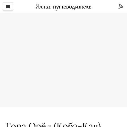
Гора Орёл (Коба-Кая)