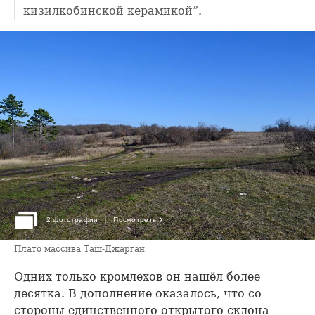
кизилкобинской керамикой”.
›
2 фотографии
Посмотреть
Плато массива Таш-Джарган
Одних только кромлехов он нашёл более
десятка. В дополнение оказалось, что со
стороны единственного открытого склона