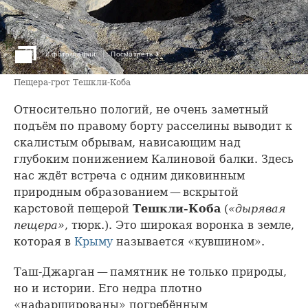
›
2 фотографии
Посмотреть
Пещера-грот Тешкли-Коба
Относительно пологий, не очень заметный
подъём по правому борту расселины выводит к
скалистым обрывам, нависающим над
глубоким понижением Калиновой балки. Здесь
нас ждёт встреча с одним диковинным
природным образованием — вскрытой
карстовой пещерой
Тешкли-Коба
(
«дырявая
пещера»
, тюрк.). Это широкая воронка в земле,
которая в
Крыму
называется «кувшином».
Таш-Джарган — памятник не только природы,
но и истории. Его недра плотно
«нафаршированы» погребённым