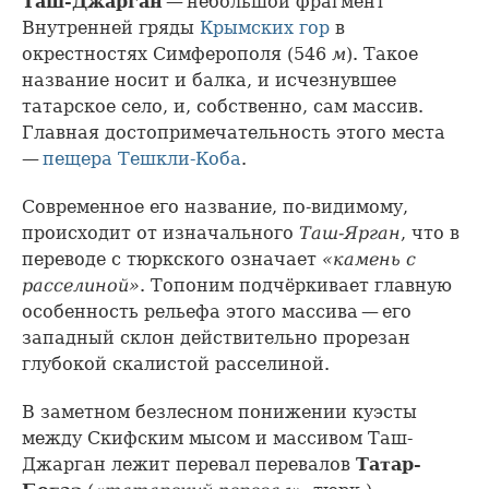
Таш-Джарган
— небольшой фрагмент
Внутренней гряды
Крымских гор
в
окрестностях Симферополя (546
м
). Такое
название носит и балка, и исчезнувшее
татарское село, и, собственно, сам массив.
Главная достопримечательность этого места
—
пещера Тешкли-Коба
.
Современное его название, по-видимому,
происходит от изначального
Таш-Ярган
, что в
переводе с тюркского означает
«камень с
расселиной»
. Топоним подчёркивает главную
особенность рельефа этого массива — его
западный склон действительно прорезан
глубокой скалистой расселиной.
В заметном безлесном понижении куэсты
между Скифским мысом и массивом Таш-
Джарган лежит перевал перевалов
Татар-