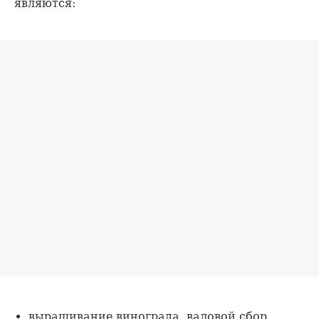
являются:
выращивание винограда, валовой сбор