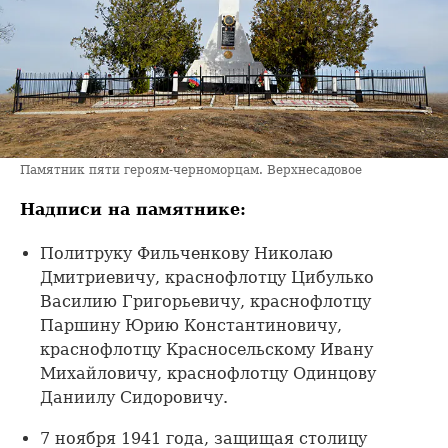
Памятник пяти героям-черноморцам. Верхнесадовое
Надписи на памятнике:
Политруку Фильченкову Николаю
Дмитриевичу, краснофлотцу Цибулько
Василию Григорьевичу, краснофлотцу
Паршину Юрию Константиновичу,
краснофлотцу Красносельскому Ивану
Михайловичу, краснофлотцу Одинцову
Даниилу Сидоровичу.
7 ноября 1941 года, защищая столицу