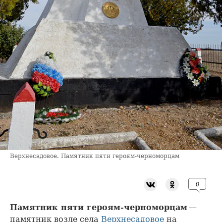
Верхнесадовое. Памятник пяти героям-черноморцам
0
Памятник пяти героям-черноморцам
—
памятник возле села
Верхнесадовое
на