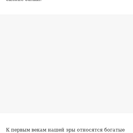
К первым векам нашей эры относятся богатые