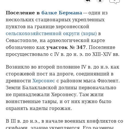
Поселение в
балке Бермана
— один из
нескольких стационарных укрепленных
пунктов на границе херсонесской
сельскохозяйственной округи (хоры)
в
Севастополе, на археологической карте
обозначено как
участок № 347
. Поселение
просуществовало с IV в. до н. э. по XIII–XIV вв.
Возникло во второй половине IV в. до н.э. как
сторожевой пост на дороге, соединявший в
древности
Херсонес
с районом мыса Фиолент.
Земли Балаклавской долины первоначально
не принадлежали Херсонесу. Там жили
воинственные тавры, и от них нужно было
охранять наделы горожан.
В III в. до н.э., в начале военных конфликтов со
скифами, здание укрепляется. Его размеры