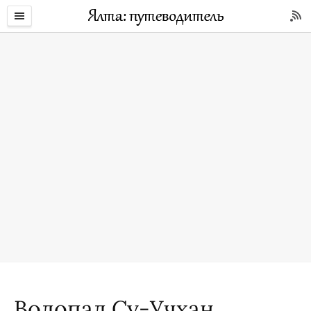
Водопад Су-Учхан