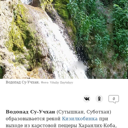
Водопад Су-Учхан.
Фото: Vitaliy Ilnytskyy
0
Водопад Су-Учхан
(Сутышкан, Суботхан)
образовывается рекой
Кизилкобинка
при
выходе из карстовой пещеры Харанлих-Коба,