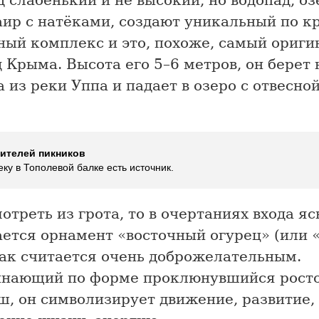
 слабенький и не высокий, но водопад, оз
ир с натёками, создают уникальный по к
ный комплекс и это, похоже, самый ориг
 Крыма. Высота его 5–6 метров, он берет 
 из реки Уппа и падает в озеро с отвесно
ителей пикников
ку в Тополевой балке есть источник.
отреть из грота, то в очертаниях входа яс
ется орнамент «восточный огурец» (или «
нак считается очень доброжелательным.
нающий по форме проклюнувшийся росток
ш, он символизирует движение, развитие,