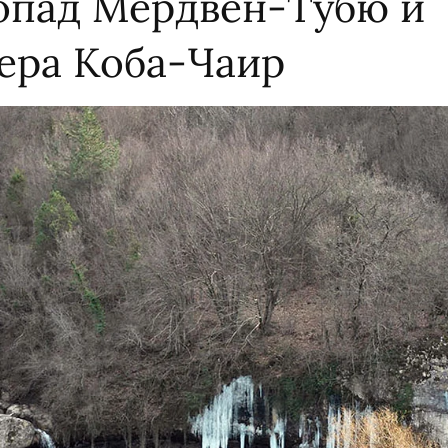
опад Мердвен-Тубю и
ера Коба-Чаир