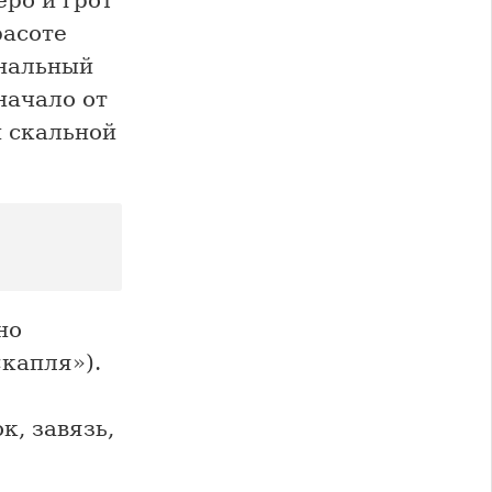
еро и грот
расоте
инальный
начало от
й скальной
но
капля»).
, завязь,