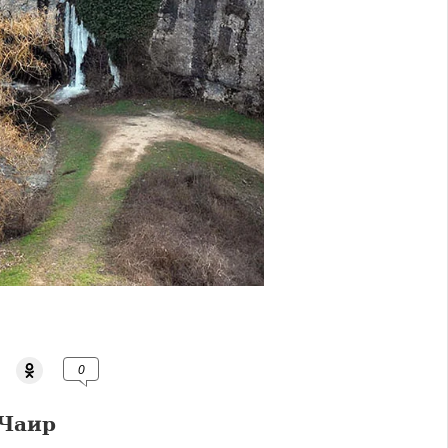
0
-Чаир