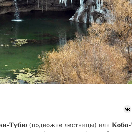
ен-Тубю
(подножие лестницы) или
Коба