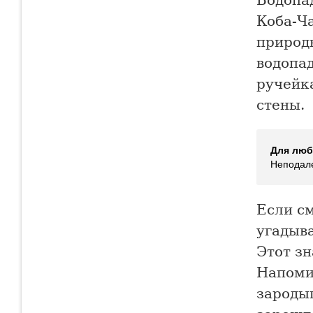
Водопад
Коба-Ча
природ
водопад
ручейка
стены.
Для люб
Неподале
Если см
угадыва
Этот з
Напоми
зароды