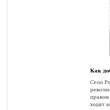
Как до
Село Р
револю
правом 
ходят а