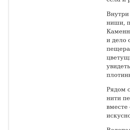
Внутри
ниши, п
Каменн
и дело
пещера
цветущи
увидеть
плотин
Рядом 
нити п
вместе 
искусн