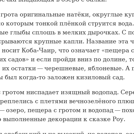
 грота оригинальные натёки, округлые ку
о которым тонкой плёнкой струится вода.
ые глыбы сплошь в мелких дырочках. С п
 срываются крупные капли. Название эта 
 носит Коба-Чаир, что означает «пещера 
х садов» и если пройди вниз по долине, 
 их остатки — черешневые, яблоневые. А 
ы был когда-то заложен кизиловый сад.
с гротом ниспадает изящный водопад. Се
ереплелись с плетями вечнозелёного плющ
— озеро, пещера с гротом и водопад — по
о выполненные декорации к сказке Роу.