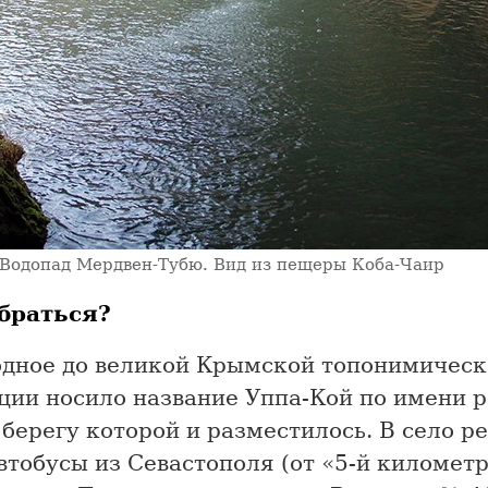
Водопад Мердвен-Тубю. Вид из пещеры Коба-Чаир
браться?
одное до великой Крымской топонимическ
ции носило название Уппа-Кой по имени р
берегу которой и разместилось. В село р
втобусы из Севастополя (от «5-й километр