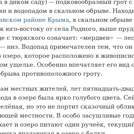
а в диком саду) — подковообразный грот 
и и водопадом в скальном обрыве. Находи
авском районе
Крыма
, в скальном обрыве
к юго-востоку от села Родного, выше пруд
е с тюркского означает: «мердвен» — ле
— низ. Водопад примечателен тем, что он
в озеро, которое расположено в живописн
ом ущелье. Особенно впечатляет его вид 
обрыва противоположного гроту.
вам местных жителей, лет пятнадцать-два
вода в озере была ярко голубого цвета. Се
елёная, но это не портит сказочный обли
ющей местности. В особо засушливые год
ает и озеро питают один ручеёк, текущий
речка впадающая в озеро с балки.