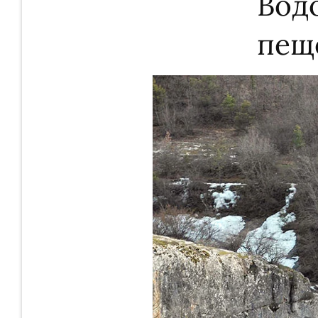
Вод
пещ