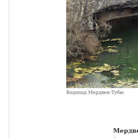
Водопад Мердвен-Тубю
Мердв