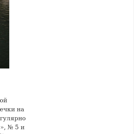
ой
ечки на
егулярно
», № 5 и