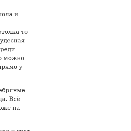
пола и
отолка то
чудесная
среди
то можно
прямо у
ребряные
а. Всё
хоже на