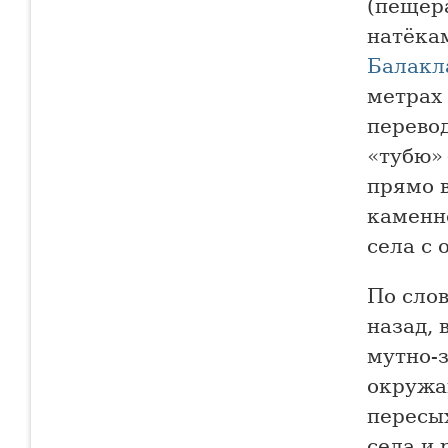
(пещер
натёкам
Балакл
метрах 
перевод
«тубю» 
прямо 
каменн
села с 
По сло
назад, 
мутно-з
окружа
пересых
села и 