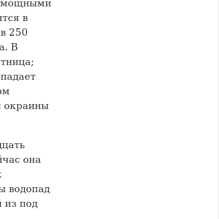
с мощными
тся в
 в 250
а. В
стница;
 падает
ом
с окраины
дцать
йчас она
к
ы водопад
 из под