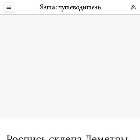
Роспись склепа Деметры