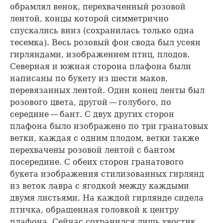
обрамлял венок, перехваченный розовой
лентой, концы которой симметрично
спускались вниз (сохранилась только одна
тесемка). Весь розовый фон свода был усеян
гирляндами, изображением птиц, плодов.
Северная и южная сторона плафона были
написаны по букету из шести маков,
перевязанных лентой. Один конец ленты был
розового цвета, другой — голубого, по
середине — бант. С двух других сторон
плафона было изображено по три гранатовых
ветки, каждая с одним плодом, ветки также
перехвачены розовой лентой с бантом
посередине. С обеих сторон гранатового
букета изображения стилизованных гирлянд
из веток лавра с ягодкой между каждыми
двумя листьями. На каждой гирлянде сидела
птичка, обращенная головкой к центру
плафона. Сейчас сохранился лишь хвостик