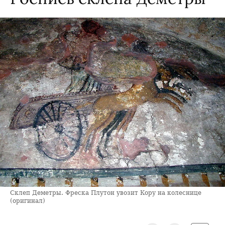
Склеп Деметры. Фреска Плутон увозит Кору на колеснице
(оригинал)