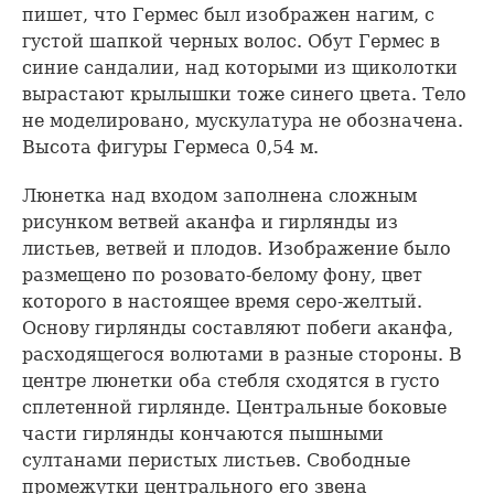
пишет, что Гермес был изображен нагим, с
густой шапкой черных волос. Обут Гермес в
синие сандалии, над которыми из щиколотки
вырастают крылышки тоже синего цвета. Тело
не моделировано, мускулатура не обозначена.
Высота фигуры Гермеса 0,54 м.
Люнетка над входом заполнена сложным
рисунком ветвей аканфа и гирлянды из
листьев, ветвей и плодов. Изображение было
размещено по розовато-белому фону, цвет
которого в настоящее время серо-желтый.
Основу гирлянды составляют побеги аканфа,
расходящегося волютами в разные стороны. В
центре люнетки оба стебля сходятся в густо
сплетенной гирлянде. Центральные боковые
части гирлянды кончаются пышными
султанами перистых листьев. Свободные
промежутки центрального его звена