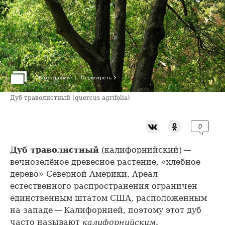
›
2 фотографии
Посмотреть
Дуб траволистный (quercus agrifolia)
0
Дуб траволистный
(калифорнийский) —
вечнозелёное древесное растение, «хлебное
дерево» Северной Америки. Ареал
естественного распространения ограничен
единственным штатом США, расположенным
на западе — Калифорнией, поэтому этот дуб
часто называют
калифорнийским
.