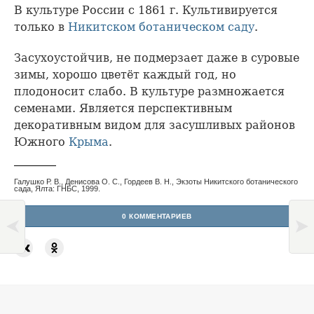
В культуре России с 1861 г. Культивируется
только в
Никитском ботаническом саду
.
Засухоустойчив, не подмерзает даже в суровые
зимы, хорошо цветёт каждый год, но
плодоносит слабо. В культуре размножается
семенами. Является перспективным
декоративным видом для засушливых районов
Южного
Крыма
.
Галушко Р. В., Денисова О. С., Гордеев В. Н., Экзоты Никитского ботанического
сада, Ялта: ГНБС, 1999.
0 КОММЕНТАРИЕВ