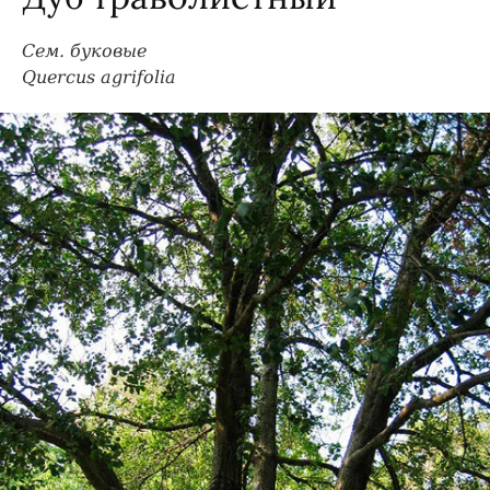
Сем. буковые
Quercus agrifolia