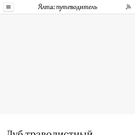
Дуб траволистный