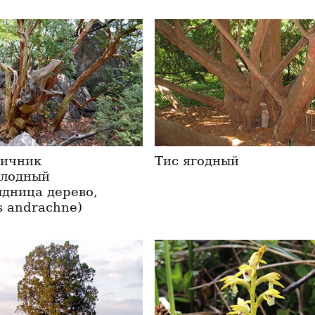
ничник
Тис ягодный
плодный
ыдница дерево,
s andrachne)