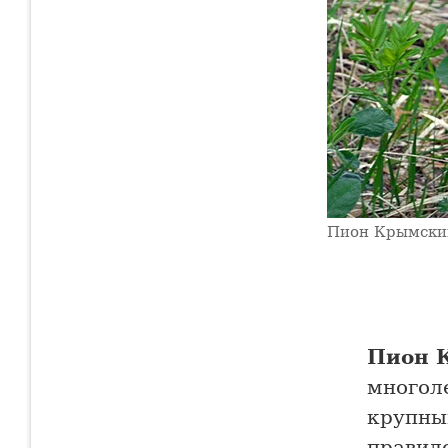
Пион Крымски
Пион 
многол
крупны
правило