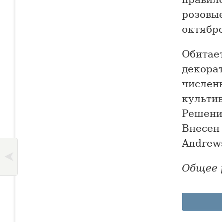
розовые
октябре
Обитает
декора
числен
культи
Решени
Внесен 
Andrews
Общее 