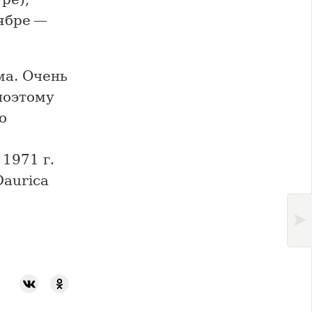
тябре —
ма. Очень
поэтому
о
1971 г.
Daurica