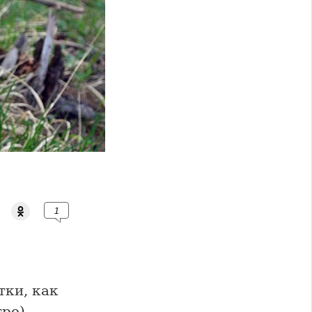
1
тки, как
ре),