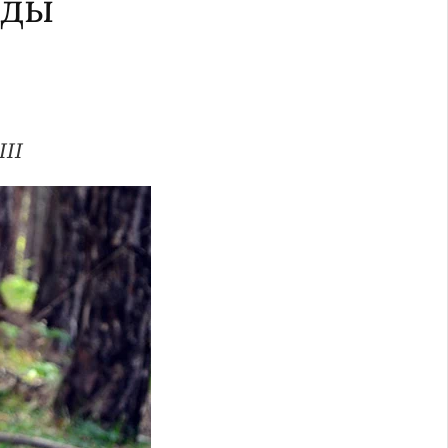
жды
III