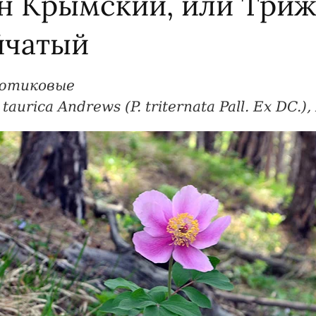
н Крымский, или Три
йчатый
ютиковые
taurica Andrews (P. triternata Pall. Ex DC.), 