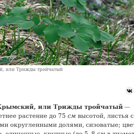
й, или Трижды тройчатый
Крымский, или Трижды тройчатый
—
етнее растение до 75
см
высотой, листья с
ми округленными долями, сизоватые; цве
, одиночные, крупные (до 5–8
см
в диамет