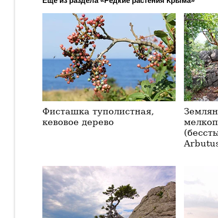
Ещё из раздела «Редкие растения Крыма»
Фисташка туполистная,
Земля
кевовое дерево
мелко
(бесст
Arbutu