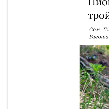
Пио
тро
Сем. Л
Paeonia 