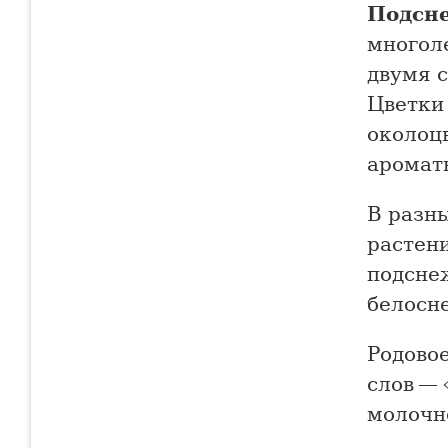
Подсн
многол
двумя 
Цветки
околоцв
ароматн
В разн
растени
подсне
белосн
Родовое
слов — 
молочн