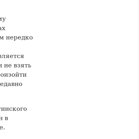
му
ах
м нередко
вляется
и не взять
роизойти
недавно
тинского
н в
е.