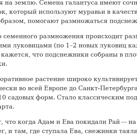
я на землю. Семена галантуса имеют соч
к, который используют муравьи в качеств
образом, помогают размножаться подснеж
 семенного размножения происходит ра
ими луковицами (по 1–2 новых луковиц ка
 кажется, что подснежники собраны в пл
ки.
коративное растение широко культивируе
ески во всей Европе до Санкт-Петербург
10 садовых форм. Стало классическим по
арта.
, что когда Адам и Ева покидали Рай — н
г, и там, где ступала Ева, снежинки таяли