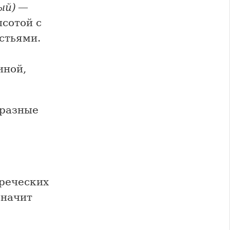
ый)
—
сотой с
стьями.
иной,
 разные
греческих
значит