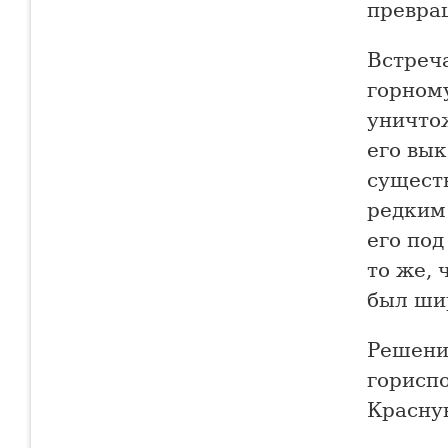
превра
Встреча
горном
уничто
его вык
существ
редким 
его под
то же, 
был ши
Решени
гориспо
Красну