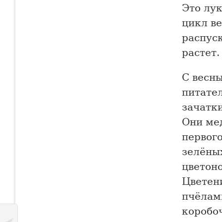
Это лу
цикл ве
распуск
растет.
С весн
питате
зачатки
Они мед
первого
зелёны
цветон
Цветен
пчёлам
коробоч