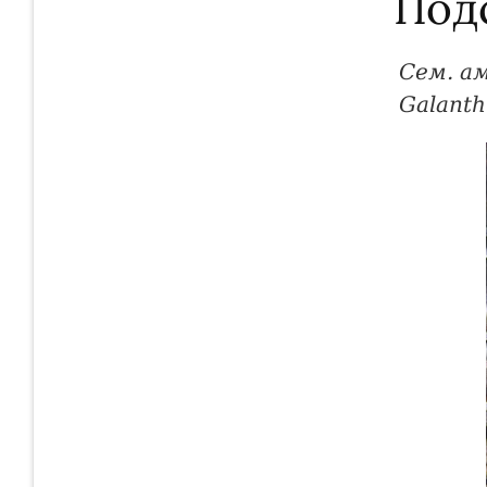
Под
Сем. а
Galanth