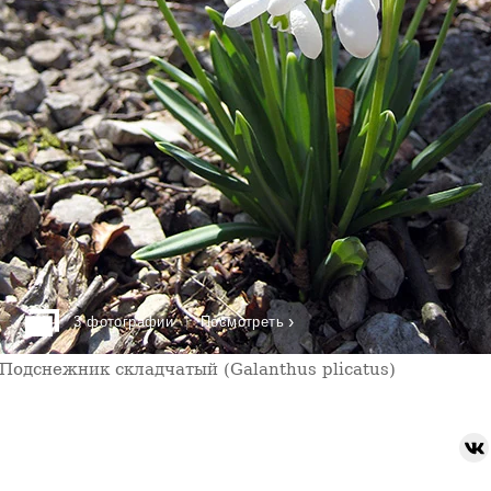
›
3 фотографии
Посмотреть
Подснежник складчатый (Galanthus plicatus)