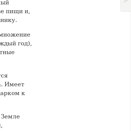
ный
е пищи и,
нику.
змножение
ждый год),
отные
тся
а. Имеет
дарком к
а Земле
,