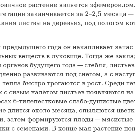
ковичное растение является эфемероидом.
гетации заканчивается за 2–2,5 месяца —
ания листвы на деревьях, под пологом ко
ы предыдущего года он накапливает запас
льных веществ в луковице. Тогда же закл
 органов будущего года — стебля, листьев,
ленно развиваются под снегом, а с наст
 тепла быстро трогаются в рост. Среди тё
х с сизым налётом листьев появляются на
осах 6-тилепестковые слабо-душистые цве
ие длится около месяца, опыляются цвет
и, затем формируются плоды — мясистые
ки с семенами. В конце мая растение по