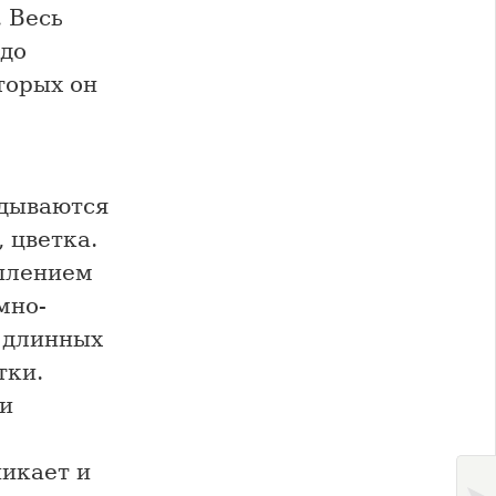
 Весь
 до
торых он
адываются
 цветка.
уплением
мно-
 длинных
тки.
ки
никает и