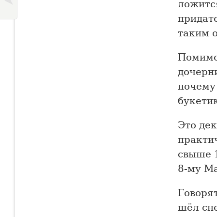
ложитс
придато
таким 
Помимо
дочерн
почему
букети
Это де
практич
свыше 
8-му М
Говорят
шёл сне