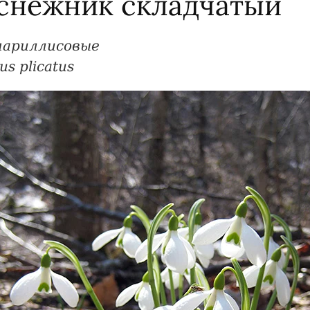
снежник складчатый
мариллисовые
us plicatus