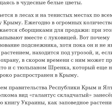
щаясь в чудесные белые цветы.
ется в лесах и на тенистых местах по все
у Крыму. Ежегодно в огромных количеств
жается сборщиками для продажи: при это
апывают вместе с луковицей. Вот почему
ование подснежника, хотя пока он и не я
растением, находится под угрозой, и, есл
 охрану, в скором времени с ним может п
что и с тюльпаном Шренка, который еще 
роко распространен в Крыму.
ем правительства Республики Крым и Ял
лкома вид «галантус складчатый» занесё
ю книгу Украины, как заповедное растени