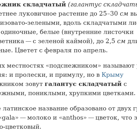
ежник складчатый
(галантус складчат
етнее луковичное растение до 25–30
см
вы
сизовато-зелеными, вдоль складчатыми ли
 одиночные, белые (внутренние листочки
етника — с зеленой каймой), до 2,5
см
дл
ые. Цветет с февраля по апрель.
ых местностях «подснежником» называют
я: и пролески, и примулу, но в
Крыму
жником зовут
галантус складчатый
с
ежными, пониклыми, хрупкими цветками.
 латинское название образовано от двух 
«gala» — молоко и «anthos» — цветок, что 
о-цветковый.