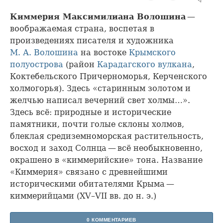
Киммерия Максимилиана Волошина
—
воображаемая страна, воспетая в
произведениях писателя и художника
М. А. Волошина
на востоке
Крымского
полуострова
(район
Карадагского вулкана
,
Коктебельского Причерноморья, Керченского
холмогорья). Здесь «старинным золотом и
желчью написал вечерний свет холмы…».
Здесь всё: природные и исторические
памятники, почти голые склоны холмов,
блеклая средиземноморская растительность,
восход и заход Солнца — всё необыкновенно,
окрашено в «киммерийские» тона. Название
«Киммерия» связано с древнейшими
историческими обитателями Крыма —
киммерийцами (XV–VII вв. до н. э.)
0 КОММЕНТАРИЕВ