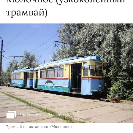
трамвай)
›
2 фотографии
Посмотреть
Трамвай на остановке «Молочное»