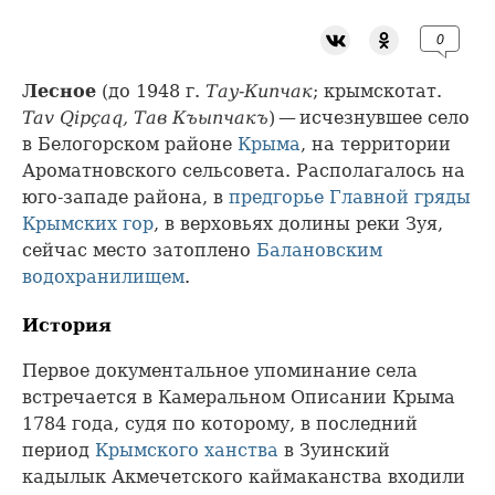
0
Лесное
(до 1948 г.
Тау-Кипчак
; крымскотат.
Tav Qipçaq, Тав Къыпчакъ
) — исчезнувшее село
в Белогорском районе
Крыма
, на территории
Ароматновского сельсовета. Располагалось на
юго-западе района, в
предгорье
Главной гряды
Крымских гор
, в верховьях долины реки Зуя,
сейчас место затоплено
Балановским
водохранилищем
.
История
Первое документальное упоминание села
встречается в Камеральном Описании Крыма
1784 года, судя по которому, в последний
период
Крымского ханства
в Зуинский
кадылык Акмечетского каймаканства входили