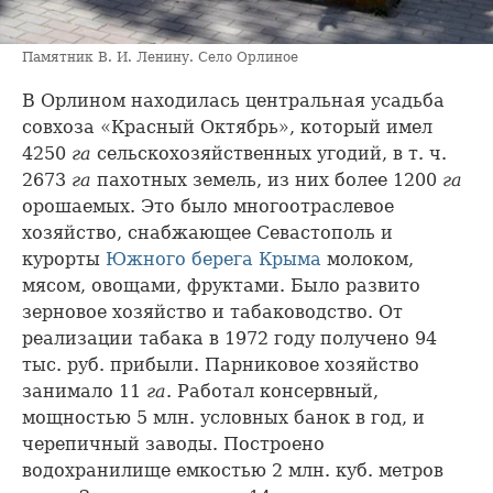
Памятник В. И. Ленину. Село Орлиное
В Орлином находилась центральная усадьба
совхоза «Красный Октябрь», который имел
4250
га
сельскохозяйственных угодий, в т. ч.
2673
га
пахотных земель, из них более 1200
га
орошаемых. Это было многоотраслевое
хозяйство, снабжающее Севастополь и
курорты
Южного берега Крыма
молоком,
мясом, овощами, фруктами. Было развито
зерновое хозяйство и табаководство. От
реализации табака в 1972 году получено 94
тыс. руб. прибыли. Парниковое хозяйство
занимало 11
га
. Работал консервный,
мощностью 5 млн. условных банок в год, и
черепичный заводы. Построено
водохранилище емкостью 2 млн. куб. метров