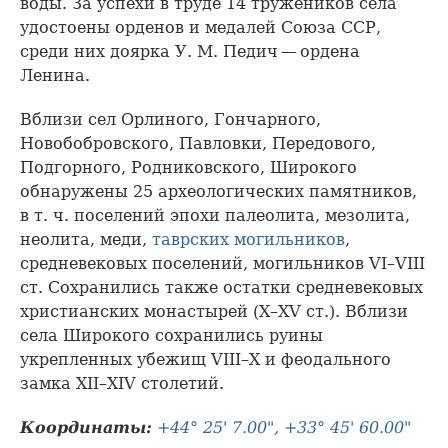
воды. За успехи в труде 14 тружеников села
удостоены орденов и медалей Союза ССР,
среди них доярка У. М. Педич — ордена
Ленина.
Вблизи сел Орлиного, Гончарного,
Новобобровского, Павловки, Передового,
Подгорного, Родниковского, Широкого
обнаружены 25 археологических памятников,
в т. ч. поселений эпохи палеолита, мезолита,
неолита, меди,
таврских могильников
,
средневековых поселений, могильников VI–VIII
ст. Сохранились также остатки средневековых
христианских монастырей (X–XV ст.). Вблизи
села Широкого сохранились руины
укрепленных убежищ VIII–X и феодального
замка XII–XIV столетий.
Координаты:
+44° 25' 7.00", +33° 45' 60.00"