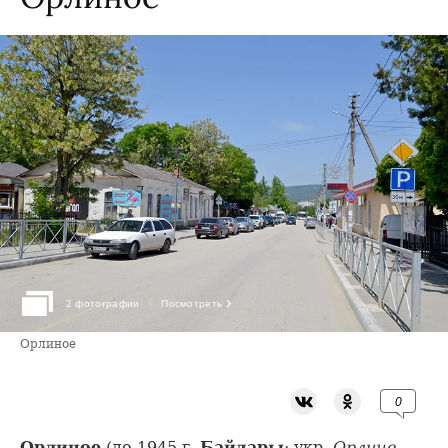
›
2 фотографии
Посмотреть
Орлиное
0
Орлиное
(до 1945 г.
Байдары
; укр.
Орлине
,