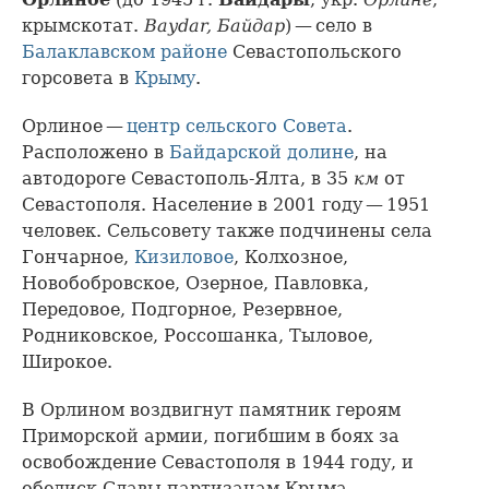
крымскотат.
Baydar, Байдар
) — село в
Балаклавском районе
Севастопольского
горсовета в
Крыму
.
Орлиное —
центр сельского Совета
.
Расположено в
Байдарской долине
, на
автодороге Севастополь-Ялта, в 35
км
от
Севастополя. Население в 2001 году — 1951
человек. Сельсовету также подчинены села
Гончарное,
Кизиловое
, Колхозное,
Новобобровское, Озерное, Павловка,
Передовое, Подгорное, Резервное,
Родниковское, Россошанка, Тыловое,
Широкое.
В Орлином воздвигнут памятник героям
Приморской армии, погибшим в боях за
освобождение Севастополя в 1944 году, и
обелиск Славы партизанам Крыма.