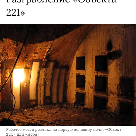
221»
Рабочее место резчика на первую половину ночи. «Объект
221» или «Нора»