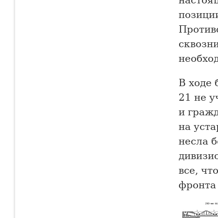
позици
Против
сквозни
необхо
В ходе
21 не у
и гражд
на уста
несла б
дивизи
все, чт
фронта