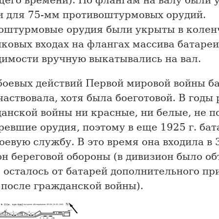
и для 75-мм противоштурмовых орудий.
оштурмовые орудия были укрыты в колен
ковых входах на флангах массива батареи
димости вручную выкатывались на вал.
 боевых действий Первой мировой войны б
частвовала, хотя была боеготовой. В годы
анской войны ни красные, ни белые, не п
ревшие орудия, поэтому в еще 1925 г. бат
оевую службу. В это время она входила в 
он береговой обороны (в дивизион было о
о осталось от батарей дополнительного п
 после гражданской войны).