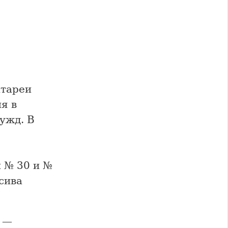
атареи
я в
ужд. В
 № 30 и №
сива
ы —