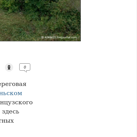
0
ереговая
ньском
анцузского
 здесь
тных