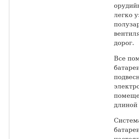
орудий
легко 
полуза
вентил
дорог.
Все по
батаре
подвесн
электр
помеще
длиной 
Систем
батареи
настоя