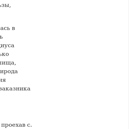
ьзы,
ась в
ь
диуса
ько
лища,
рирода
ия
 заказника
проехав с.