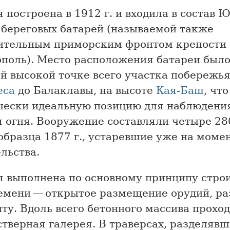
 построена в 1912 г. и входила в состав
 береговых батарей (называемой также
ительным приморским фронтом крепости
ополь). Место расположения батареи был
й высокой точке всего участка побережья
еса
до Балаклавы, на высоте
Кая-Баш
, чт
чески идеальную позицию для наблюдени
я огня. Вооружение составляли четыре 2
образца 1877 г., устаревшие уже на моме
льства.
я выполнена по основному принципу стро
ремени — открытое размещение орудий, р
ту. Вдоль всего бетонного массива прохо
тверная галерея. В траверсах, разделявш