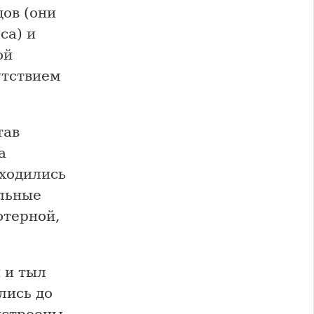
ов (они
са) и
ой
утствием
тав
а
аходились
ельные
отерной,
 и тыл
лись до
устроены