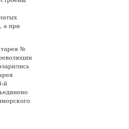
чатых
, а при
атарея №
 революции
озарились
арея
3-й
бъединено
риморского