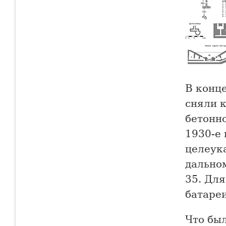
В конце
сняли 
бетонно
1930-е 
целеук
дально
35. Дл
батаре
Что бы