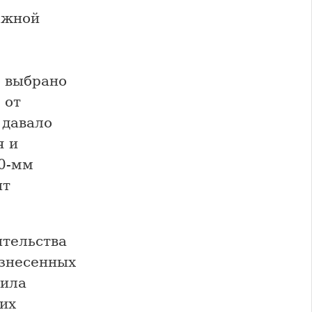
 Южной
о выбрано
 от
о давало
я и
80-мм
нт
ительства
азнесенных
дила
их