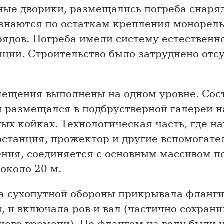
ные дворики, размещались погреба снаряд
узнаются по остаткам крепления монорель
рядов. Погреба имели систему естественн
яции. Строительство было затруднено отс
мещения выполнены на одном уровне. Сос
и размещался в подбрустверной галереи н
ых койках. Технологическая часть, где н
останция, прожектор и другие вспомогат
ния, соединяется с основным массивом п
около 20 м.
а сухопутной обороны прикрывала фланги
, и включала ров и вал (частично сохрани
щего времени). По флангам на валу были 