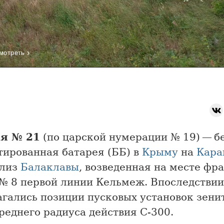
›
мотреть
я № 21
(по царской нумерации № 19) — б
тированная батарея (ББ) в
Крыму
на
Кара
лиз
Балаклавы
, возведенная на месте фр
 № 8 первой линии Кельмеж. Впоследствии
агались позиции пусковых установок зени
реднего радиуса действия С-300.