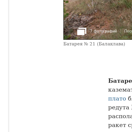
7 фотографий
Пос
Батарея № 21 (Балаклава)
Батаре
казема
плато
б
редута
распол
ракет с