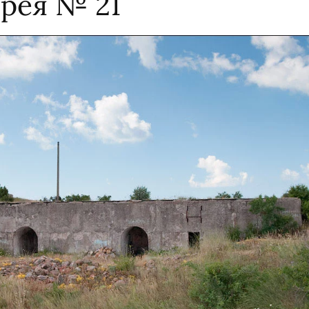
арея № 21