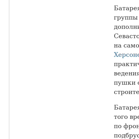
Батарея
группы
дополн
Севаст
на само
Херсон
практи
ведени
пушки 
строите
Батаре
того в
по фрон
подбрус