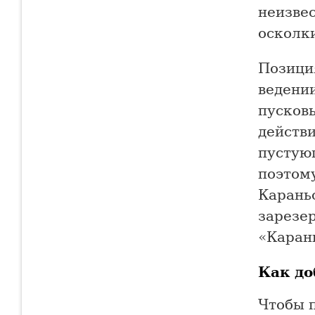
неизвес
осколки
Позици
ведении
пусков
действи
пустую
поэтом
Карань
зарезер
«Каран
Как до
Чтобы п