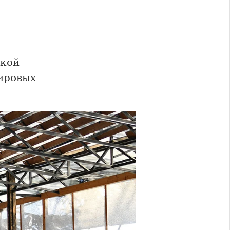
акой
ировых