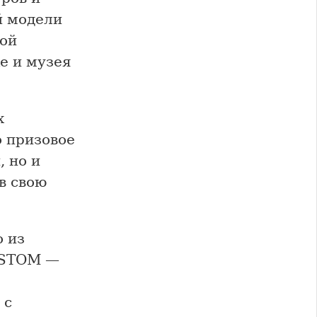
й модели
кой
е и музея
х
о призовое
, но и
в свою
 из
USTOM —
 с