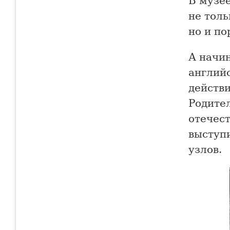
В музе
не толь
но и по
А начин
английс
действи
Родите
отечес
выступ
узлов.