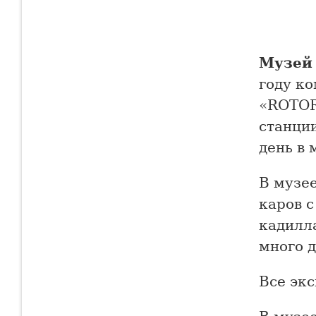
Музей 
году к
«ROTOR
станци
день в 
В музе
каров 
кадилл
много д
Все экс