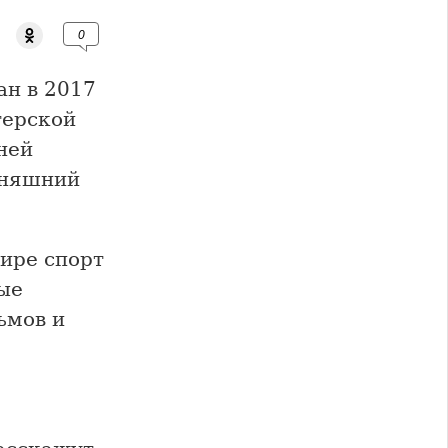
0
ан в 2017
терской
ней
дняшний
ире спорт
ые
ьмов и