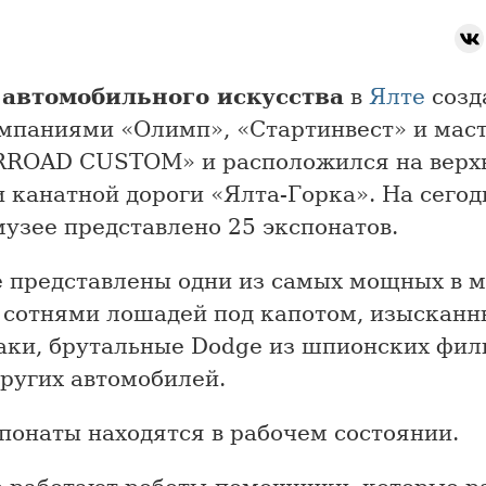
автомобильного искусства
в
Ялте
созд
омпаниями «Олимп», «Стартинвест» и мас
ROAD CUSTOM» и расположился на верх
и канатной дороги «Ялта-Горка». На сего
музее представлено 25 экспонатов.
е представлены одни из самых мощных в м
с сотнями лошадей под капотом, изысканн
аки, брутальные Dodge из шпионских фил
ругих автомобилей.
понаты находятся в рабочем состоянии.