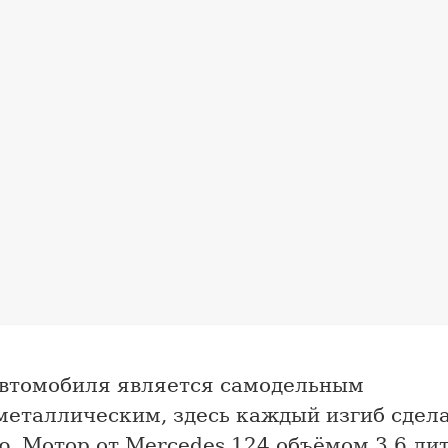
автомобиля является самодельным
металлическим, здесь каждый изгиб сдел
. Мотор от Mercedes 124 объёмом 3,6 лит