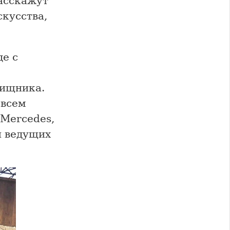
асскажут
скусства,
де с
хищника.
 всем
 Mercedes,
и ведущих