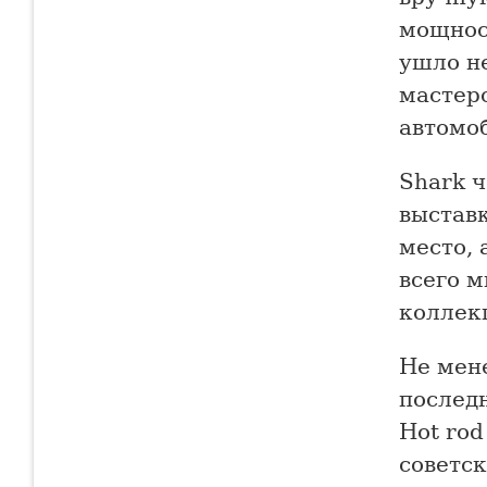
мощнос
ушло не
мастер
автомоб
Shark 
выставк
место, 
всего м
коллек
Не мен
послед
Hot rod
советск