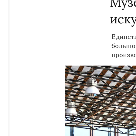
Муз
иск
Единст
большо
произво