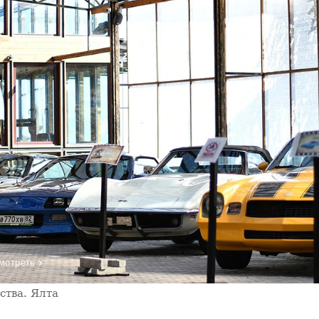
›
мотреть
ства. Ялта