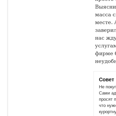
Выяснил
масса 
месте.
заверил
нас жду
услугам
фирме 
неудобн
Совет
Не поку
Сами ад
просят 
что нуж
курортн