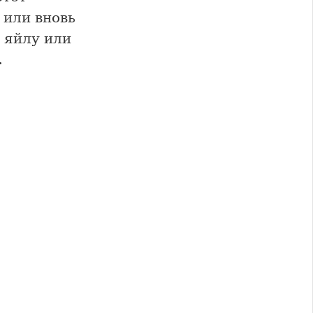
 или вновь
 яйлу или
…