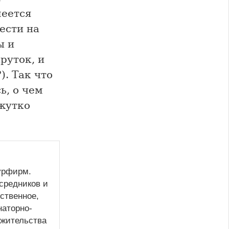
меется
ести на
ы и
руток, и
). Так что
ь, о чем
 жутко
турфирм.
средников и
ственное,
наторно-
 жительства