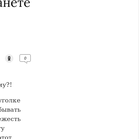
анете
0
му?!
уголке
бывать
вежесть
ту
этот