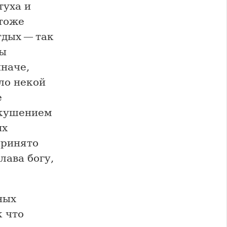
туха и
 тоже
дых — так
зы
наче,
ло некой
е
вкушением
их
принято
лава богу,
ных
к что