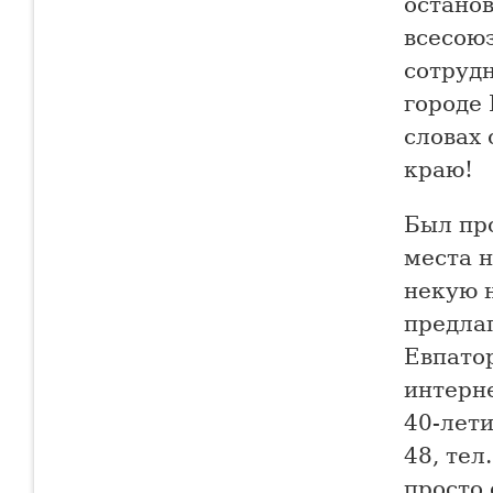
остано
всесою
сотруд
городе 
словах 
краю!
Был пр
места н
некую 
предла
Евпатор
интерне
40-лети
48, тел
просто 