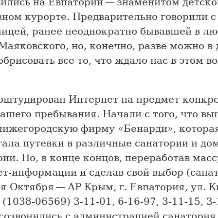
вились на Евпатории — знаменитом детско
зном курорте. Предварительно говорили с
ницей, ранее неоднократно бывавшей в л
Маяковского, но, конечно, разве можно в 
обрисовать все то, что ждало нас в этом 
оштудирован Интернет на предмет конкр
ашего пребывания. Начали с того, что вы
нижегородскую фирму «Бенарди», котора
гала путевки в различные санатории и до
ии. Но, в конце концов, переработав масс
т-информации и сделав свой выбор (сана
я Октября — АР Крым, г. Евпатория, ул. К
. (1038-06569) 3-11-01, 6-16-97, 3-11-15, 3-
созвонились с администрацией санатория