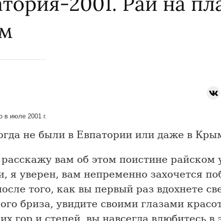
тория-2001. Рай на пл
м
 в июле 2001 г.
огда не были в Евпатории или даже в Кры
 расскажу вам об этом поистине райском 
и, я уверен, вам непременно захочется по
после того, как вы первый раз вдохнете с
ого бриза, увидите своими глазами красо
х гор и степей, вы навсегда влюбитесь в 