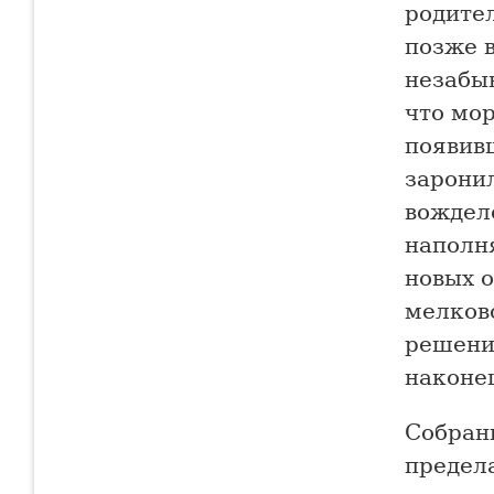
родител
позже в
незабы
что мор
появив
заронил
вождел
наполн
новых 
мелково
решение
наконе
Собран
предела