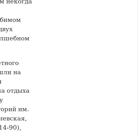
м некогда
юбимом
двух
волшебном
етного
шли на
я
ма отдыха
у
торий им.
иевская,
14-90),
.