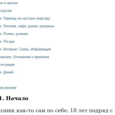
во и прочее
скурсии
я. Переезд на частную квартиру
я. Питание, кафе, рынки, магазины
я. Пляжи, купание
я. Погода
я. Интернет. Связь. Информация
ымчане. Отношение к приезжим
гистрация
я. Домой
ое резюме
1. Начало
зник как-то сам по себе. 18 лет подряд с