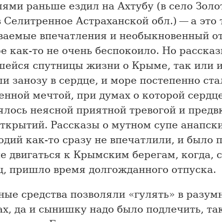
ями раньше ездил на Ахтубу (в село Золо
 Селитренное Астраханской обл.) — а это
ваемые впечатления и необыкновенный от
е как-то не очень беспокоило. Но расска
шейся спутницы жизни о Крыме, так или и
и занозу в сердце, и море постепенно ста
енной мечтой, при думах о которой сердц
ялось неясной приятной тревогой и пред
открытий. Рассказы о мутном супе анапск
дий как-то сразу не впечатлили, и было 
 двигаться к Крымским берегам, когда, с
ц, пришло время долгожданного отпуска.
ные средства позволяли «гулять» в разум
х, да и сынишку надо было подлечить, та