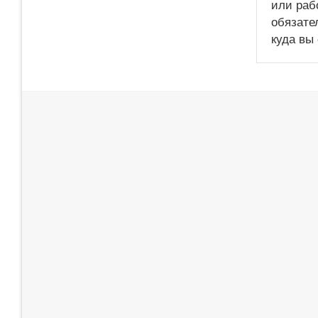
или раб
обязате
куда вы