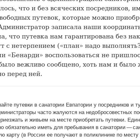
ось, что и без всяческих посредников, и
свободных путевок, которые можно приобр
 Администратор записала наши координат
а, что путевка нам гарантирована без нак
т с нетерпением («план» надо выполнять?
и «Бенарди» воспользоваться не пришлос
было вежливо сообщено, хоть нам и было
о перед ней.
пайте путевки в санатории Евпатории у посредников и 
министраторы часто жалуются на недобросовестных по
приезжать и живьем на месте приобретать путевки. Един
но обязательно иметь для пребывания в санатории — са
ую карту (в России ее получают в поликлинике по месту