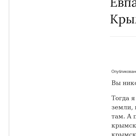
Евпа
Кры
Опубликовано
Вы ник
Тогда я
земли, 
там. А 
крымск
крымски