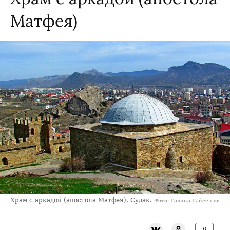
Матфея)
Храм с аркадой (апостола Матфея). Судак.
Фото: Галина Гайсенюк
0