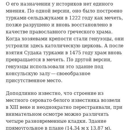
О его назначении у историков нет единого
мнения. По одной версии, оно было построено
турками-сельдьжуками в 1222 году как мечеть,
позже разрушено и вновь восстановлено в
качестве православного греческого храма.
Когда хозяевами крепости стали генуэзцы, они
устроили здесь католическую церковь. А после
взятия Судака турками в 1475 году храм вновь
превращается в мечеть. По другой версии,
генуэзцы использовали это здание под
консульскую залу — своеобразное
присутственное место.
Доподлинно известно, что строение из
местного серовато-белого известняка возвели
в XIII веке и неоднократно перестраивали, при
внимательном осмотре можно различить
четыре разновременные кладки. Здание
прямоугольное в плане (14,34 м x 13,87 м),