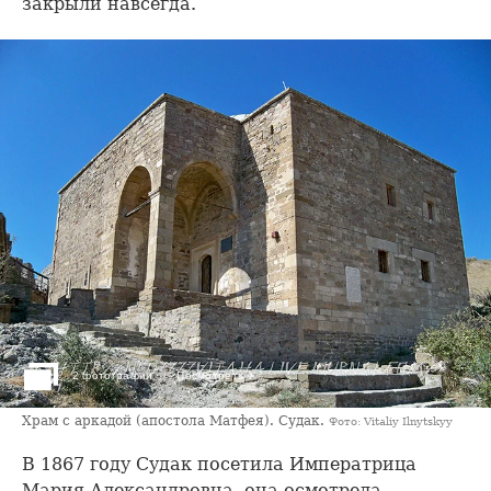
закрыли навсегда.
›
2 фотографии
Посмотреть
Храм с аркадой (апостола Матфея). Судак.
Фото: Vitaliy Ilnytskyy
В 1867 году Судак посетила Императрица
Мария Александровна, она осмотрела