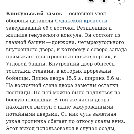
Консульский замок
— основной узел
обороны цитадели
Судакской крепости
,
завершавший её с востока. Резиденция и
жилище генуэзского консула. Он состоит из
главной башни — донжона, четырехугольного
внутреннего двора, к которому с северо-запада
примыкает пристроенный позже портик, и
Угловой башни. Внутренний двор обнесён
толстыми стенами, в которых прорезаны
бойницы. Длина двора 15,5
м
, ширина 8,6
м
.
На восточной стене двора заметны остатки
лестницы. По ней можно было подняться на
боевую площадку. В той же части двора
находится выступ с ныне замурованными
потайными дверьми. От них чуть заметная
узкая тропинка сбегает по откосу скалы вниз.
Этот выход использовался в случае осады,