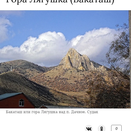
Бакаташ или гора Лягушка над п. Дачное. Судак
0