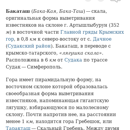
Бакаташ
(
Бака-Кая, Бака-Таш
) — скала,
оригинальная форма выветривания
известняков на склоне г. Артышлыбурун (352
м
) в восточной части
Главной гряды
Крымских
гор
, в 0,8
км
к северо-востоку от с.
Дачное
(
Судакский район
). Бакаташ, в переводе с
крымско-татарского,
«лягушка скала»
.
Расположена в 6
км
от
Судака
по трассе
Судак — Симферополь.
Гора имеет пирамидальную форму, на
восточном склоне которой образовалась
своеобразная форма выветривания
известняков, напоминающая гигантскую
лягушку, взбирающуюся по малолесному
склону. Почти напротив нее, на расстоянии
менее 1
км
, находится гора Гребешок, или
Таракташ
— Скальный Гребень. Между двумя