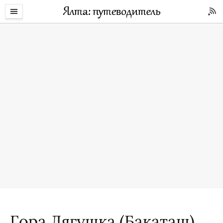
Гора Лягушка (Бакаташ)