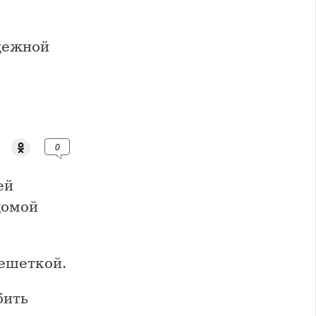
дежной
0
ей
домой
решеткой.
бить