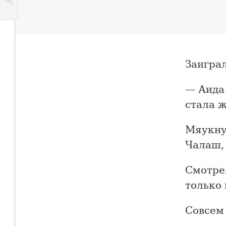
Заиграл
— Аида
стала 
Мяукну
Чалаш,
Смотрел
только 
Совсем