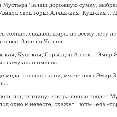
л Мустафа Чалаш дорожную сумку, выбра
Увидел свои горы: Алчак-кая, Куш-кая… 
ь солнце, спадала жара, по всему лесу н
голоса. Запел и Чалаш.
к-кая, Куш-кая, Сарындэн-Алчак,., Эмир 
зы памукшан имшак.
е меда, тоньше ткани, мягче пуха Эмир 
чь…
день под пятницу; завтра ночью пойдет М
од окно к невесте, скажет Гюль-Беяз «г