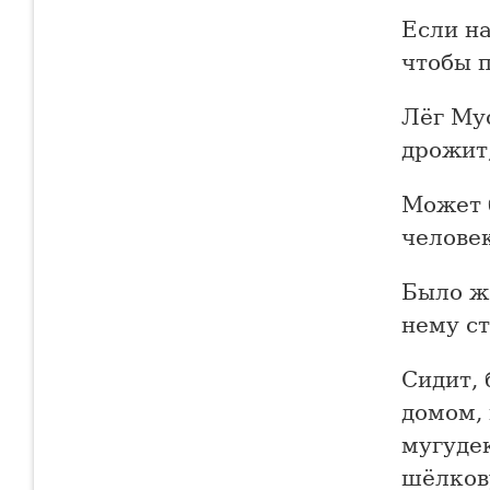
Если на
чтобы п
Лёг Мус
дрожит,
Может 
челове
Было ж
нему с
Сидит, 
домом, 
мугуде
шёлков