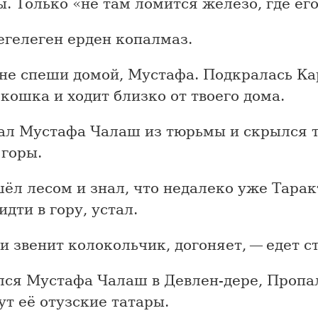
. Только «не там ломится железо, где его
егелеген ерден копалмаз.
не спеши домой, Мустафа. Подкралась Ка
кошка и ходит близко от твоего дома.
ал Мустафа Чалаш из тюрьмы и скрылся т
 горы.
ёл лесом и знал, что недалеко уже Тарак
идти в гору, устал.
и звенит колокольчик, догоняет, — едет с
лся Мустафа Чалаш в Девлен-дере, Пропа
ут её отузские татары.