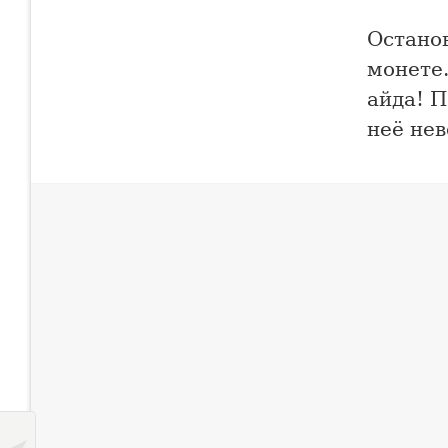
Остано
монете
айда! П
неё нев