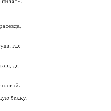
 пилят».
расевда,
уда, где
таш, да
тановой.
лую балку,