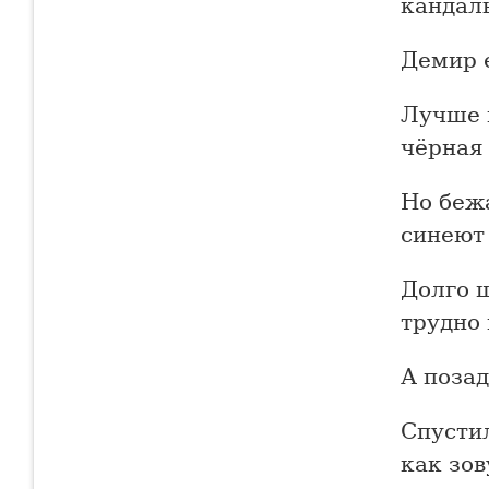
кандалы
Демир 
Лучше 
чёрная 
Но беж
синеют
Долго ш
трудно 
А позад
Спусти
как зов