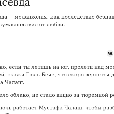
асевда
вда — меланхолия, как последствие безна
 сумасшествие от любви.
о, если ты летишь на юг, пролети над мо
й, скажи Гюль-Беяз, что скоро вернется 
а Чалаш.
ло облако, не стало видно за тюремной 
ночь работает Мустафа Чалаш, чтобы раз