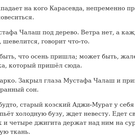
падает на кого Карасевда, непременно пр
овеситься.
тафа Чалаш под дерево. Ветра нет, а ка
 шевелится, говорит что-то.
быть, что осень пришла; может быть, жал
ка, который пришёл сюда.
арко. Закрыл глаза Мустафа Чалаш и при
транный сон.
будто, старый козский Аджи-Мурат у себя
пьёт холодную бузу, ждет невесту. Едет 
к и четыре джигита держат над ним на су
ую ткань.