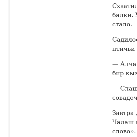
Схвати
балки. 
стало.
Садилос
птичьи 
— Алча
бир кы
— Слащ
совадо
Завтра 
Чалаш п
слово».