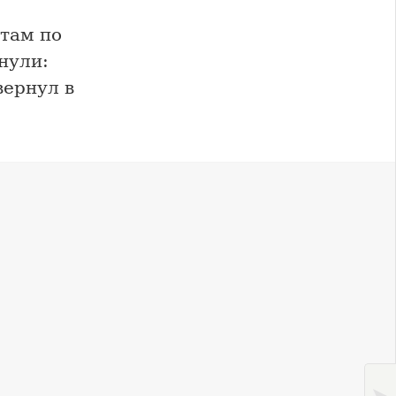
там по
нули:
вернул в