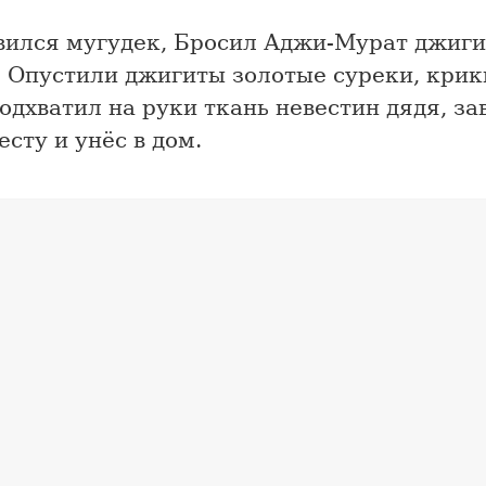
вился мугудек, Бросил Аджи-Мурат джиги
. Опустили джигиты золотые суреки, крик
одхватил на руки ткань невестин дядя, за
есту и унёс в дом.