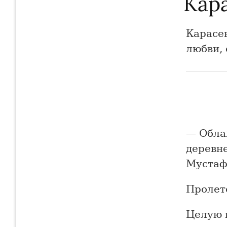
Кар
Карасе
любви,
— Облак
деревне
Мустаф
Пролете
Целую 