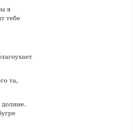
бы я
ит тебе
благоухает
го та,
 долине.
бугре