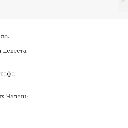
ло.
 невеста
стафа
их Чалаш;