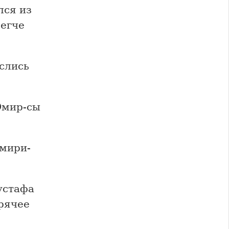
лся из
Легче
еслись
Эмир-сы
Эмири-
устафа
орячее