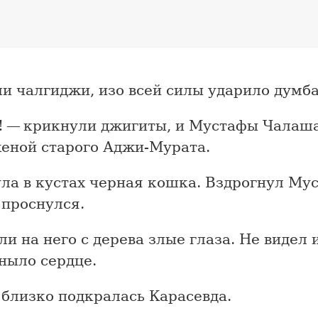
и чалгиджи, изо всей силы ударило думба
! — крикнули джигиты, и Мустафы Чалаша
женой старого Аджи-Мурата.
ла в кустах черная кошка. Вздрогнул Му
 проснулся.
и на него с дерева злые глаза. Не видел 
ныло сердце.
 близко подкралась Карасевда.