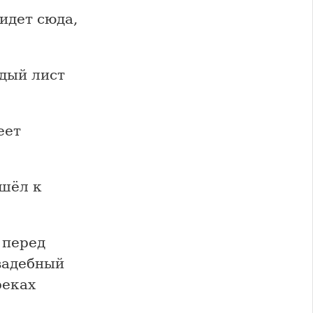
идет сюда,
ждый лист
еет
шёл к
 перед
свадебный
реках