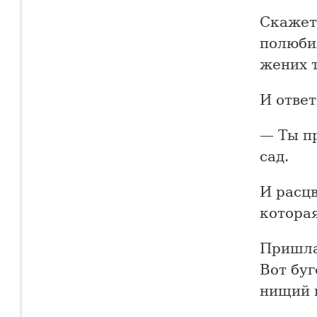
Скажет:
полюбил
жених т
И ответ
— Ты пр
сад.
И расцв
которая
Пришла 
Вот буг
нищий ц