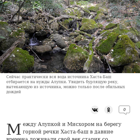
Сейчас практически вся вода источника Хаста-Баш
отбирается на нужды Алупки. Увидеть бурлящую реку,
вытекающую из источника, можно только после обильных
дождей
0
Между Алупкой и Мисхором на берегу
горной речки Хаста-баш в давние
времена доживали свой век старик со