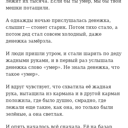
лежит их тысяча. Если бы ты умер, мы бы твои
мешки потащили.
А однажды ночью прислушалась денежка,
слышит — стонет старик. Потом тихо стало, а
потом дед стал совсем холодный, даже
денежка замёрзла.
И люди пришли утром, и стали шарить по деду
жадными руками, и в первый раз услышала
денежка слово «умер». Не знала денежка, что
такое «умер».
И вдруг чувствует, что схватила её жадная
рука, вытащила из кармана и в другой карман
положила, где было душно, смрадно, где
лежали еще такие, как она, но только были
зелёные, а она светлая.
И опять началось всё сначала. Её на базар