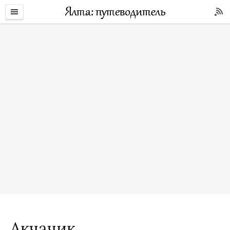
Акчачик