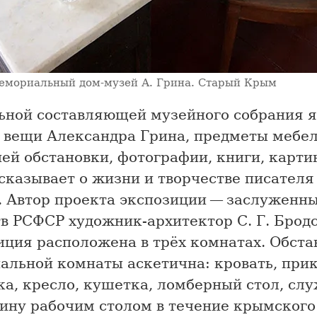
емориальный дом-музей А. Грина. Старый Крым
ьной составляющей музейного собрания 
 вещи Александра Грина, предметы мебел
й обстановки, фотографии, книги, картин
сказывает о жизни и творчестве писателя
. Автор проекта экспозиции — заслуженн
в РСФСР художник-архитектор С. Г. Брод
иция расположена в трёх комнатах. Обста
альной комнаты аскетична: кровать, при
ка, кресло, кушетка, ломберный стол, сл
рину рабочим столом в течение крымского