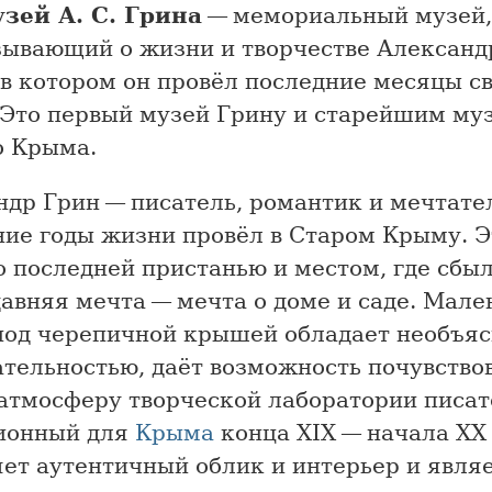
зей А. С. Грина
— мемориальный музей,
зывающий о жизни и творчестве Александ
 в котором он провёл последние месяцы с
 Это первый музей Грину и старейшим му
о Крыма.
др Грин — писатель, романтик и мечтате
ние годы жизни провёл в Старом Крыму. Э
о последней пристанью и местом, где сбыл
авняя мечта — мечта о доме и саде. Мале
под черепичной крышей обладает необъя
тельностью, даёт возможность почувство
атмосферу творческой лаборатории писат
ионный для
Крыма
конца ХIХ — начала ХХ 
ет аутентичный облик и интерьер и явля