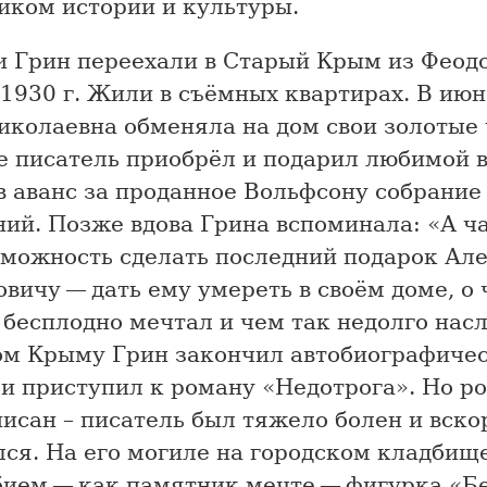
иком истории и культуры.
и Грин переехали в Старый Крым из Феодо
1930 г. Жили в съёмных квартирах. В июн
иколаевна обменяла на дом свои золотые 
 писатель приобрёл и подарил любимой в 
в аванс за проданное Вольфсону собрание
ний. Позже вдова Грина вспоминала: «А ч
зможность сделать последний подарок Ал
вичу — дать ему умереть в своём доме, о 
 бесплодно мечтал и чем так недолго нас
ом Крыму Грин закончил автобиографиче
и приступил к роману «Недотрога». Но р
исан – писатель был тяжело болен и вско
ся. На его могиле на городском кладбищ
бием — как памятник мечте — фигурка «Б