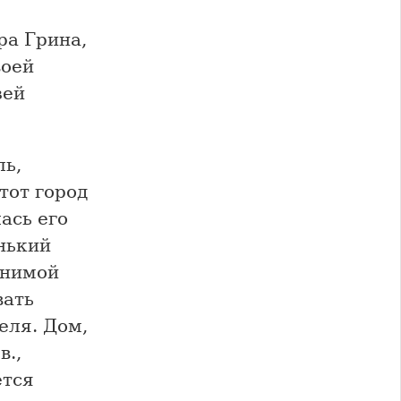
ра Грина,
воей
зей
ль,
тот город
ась его
нький
снимой
вать
еля. Дом,
в.,
ется