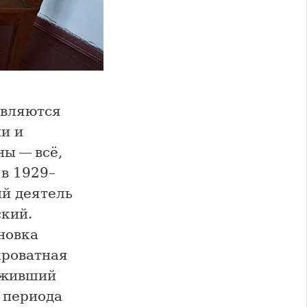
являются
и и
ы — всё,
 в 1929–
ый деятель
ский.
новка
кроватная
уживший
 периода