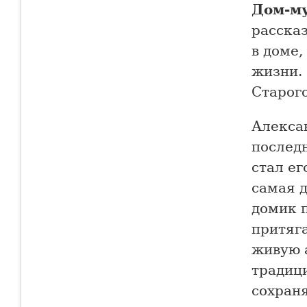
Дом-му
расска
в доме,
жизни.
Старог
Алексан
послед
стал ег
самая д
домик 
притяга
живую 
традиц
сохраня