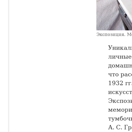
Экспозиция. М
Уникал
личные
домашне
что рас
1932 гг
искусст
Экспоз
мемори
тумбоч
А. С. Г