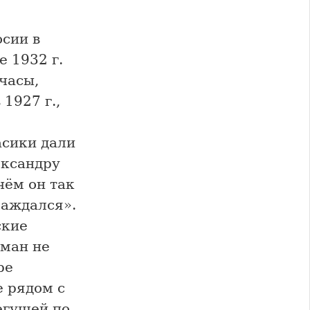
сии в
е 1932 г.
часы,
1927 г.,
асики дали
ександру
чём он так
лаждался».
ские
оман не
ре
е рядом с
егущей по