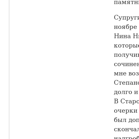
памятн
Супруг
ноябре 
Нина Н
которые
получи
сочине
мне во
Степано
долго и
В Стар
очерки 
был доп
скончал
надгро