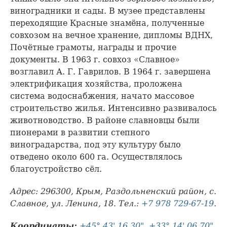
виноградники и сады. В музее представлены
переходящие Красные знамёна, полученные
совхозом на вечное хранение, дипломы ВДНХ,
Почётные грамоты, награды и прочие
документы. В 1963 г. совхоз «Славное»
возглавил А. Г. Гаврилов. В 1964 г. завершена
электрификация хозяйства, проложена
система водоснабжения, начато массовое
строительство жилья. Интенсивно развивалось
животноводство. В районе славновцы были
пионерами в развитии степного
виноградарства, под эту культуру было
отведено около 600 га. Осуществлялось
благоустройство сёл.
Адрес: 296300, Крым, Раздольненский район, с.
Славное, ул. Ленина, 18. Тел.:
+7 978 729-67-19
.
Координаты:
+45° 43' 16.30", +33° 14' 06.70"