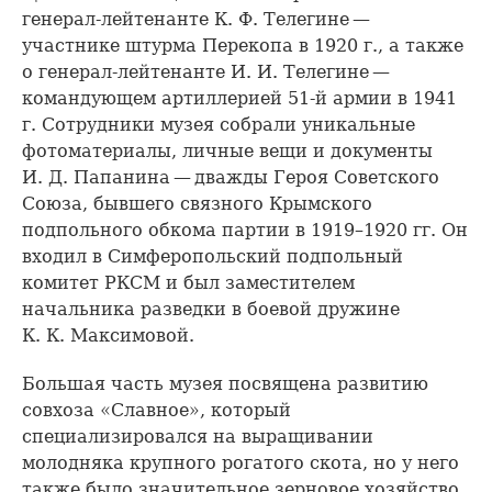
генерал-лейтенанте К. Ф. Телегине —
участнике штурма Перекопа в 1920 г., а также
о генерал-лейтенанте И. И. Телегине —
командующем артиллерией 51-й армии в 1941
г. Сотрудники музея собрали уникальные
фотоматериалы, личные вещи и документы
И. Д. Папанина — дважды Героя Советского
Союза, бывшего связного Крымского
подпольного обкома партии в 1919–1920 гг. Он
входил в Симферопольский подпольный
комитет РКСМ и был заместителем
начальника разведки в боевой дружине
К. К. Максимовой.
Большая часть музея посвящена развитию
совхоза «Славное», который
специализировался на выращивании
молодняка крупного рогатого скота, но у него
также было значительное зерновое хозяйство,