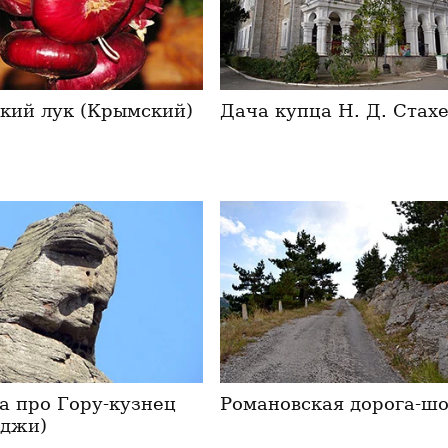
кий лук (Крымский)
Дача купца Н. Д. Стах
а про Гору-кузнец
Романовская дорога-шо
джи)