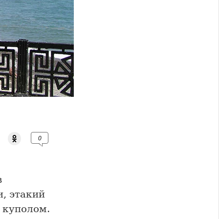
0
в
, этакий
 куполом.