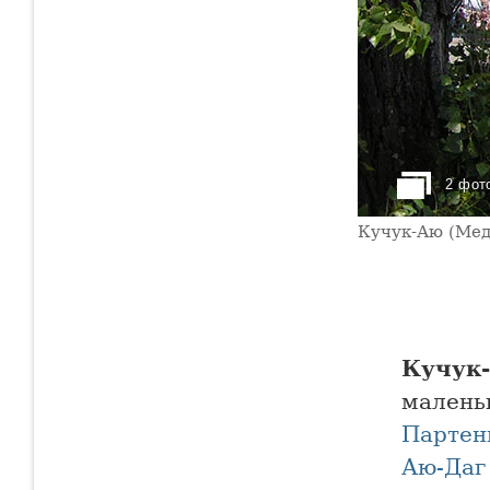
2 фот
Кучук-Аю (Мед
Кучук
малень
Партен
Аю-Даг