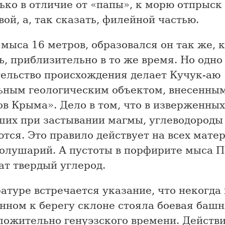
ько в отличие от «папы», к морю отпрыск
вой, а, так сказать, филейной частью.
мыса 16 метров, образовался он так же, 
, приблизительно в то же время. Но одно
тельство происхождения делает Кучук-аю
ьным геологическим объектом, внесенным
в Крыма». Дело в том, что в изверженных
ших при застывании магмы, углеводороды
тся. Это правило действует на всех мате
полушарий. А пустоты в порфирите мыса 
ат твердый углерод.
атуре встречается указание, что некогда 
нном к берегу склоне стояла боевая баш
ложительно генуэзского времени. Действи