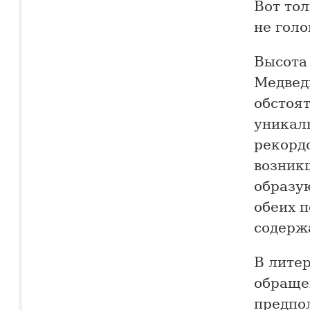
Вот тол
не голо
Высота 
Медведь
обстоя
уникал
рекордо
возник
образую
обеих 
содерж
В литер
обраще
предпо