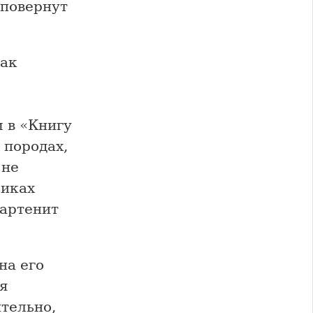
 повернут
как
 в «Книгу
 породах,
 не
риках
Партенит
на его
ня
тельно,