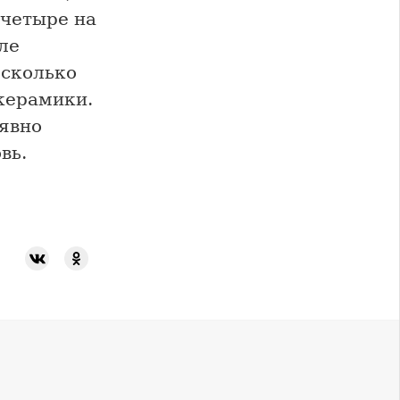
 четыре на
ле
есколько
керамики.
 явно
вь.