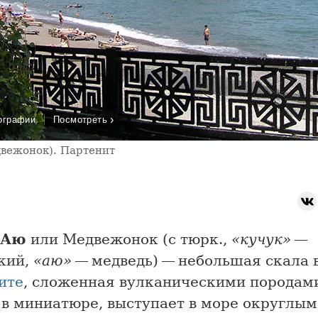
›
ографии
Посмотреть
вежонок). Партенит
-Аю
или Медвежонок (с тюрк.,
«кучук»
—
кий,
«аю»
— медведь) — небольшая скала 
ите
, сложенная вулканическими породами
в миниатюре, выступает в море округлым