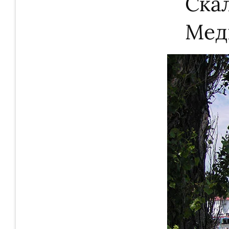
Cка
Мед