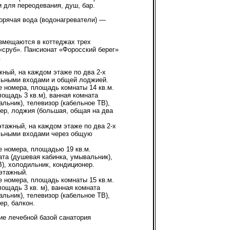
и для переодевания, душ, бар.
орячая вода (водонагреватели) —
мещаются в коттеджах трех
 «сруб». Пансионат «Форосский берег»
.
жный, на каждом этаже по два 2-х
льными входами и общей лоджией.
е номера, площадь комнаты 14 кв.м.
лощадь 3 кв.м), ванная комната
льник), телевизор (кабельное ТВ),
ер, лоджия (большая, общая на два
этажный, на каждом этаже по два 2-х
льными входами через общую
е номера, площадью 19 кв.м.
ата (душевая кабинка, умывальник),
В), холодильник, кондиционер.
этажный.
е номера, площадь комнаты 15 кв.м.
ощадь 3 кв. м), ванная комната
льник), телевизор (кабельное ТВ),
ер, балкон.
е лечебной базой санатория