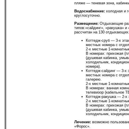
пляже — теневая зона, кабинк
Водоснабжение:
холодная и г
круглосуточно.
Размещение:
Отдыхающие раз
типов:«сайдинг», «ракушка» и
рассчитан на 130 отдыхающих
Коттедж-сруб — 3-х эта
местных номера с отде
2-х местные 1-комнатны
В номерах: прихожая (п
(душевая кабинка, умыва
холодильник, кондицион
номера).
Коттедж-сайдинг — 3-х 
местных номера с отде
галерею.
2-х местные 1-комнатны
В номерах: ванная комн
телевизор (кабельное Т
Коттедж-ракушка — 2-х 
2-х местные 1-комнатны
В номерах: прихожая (пл
(душевая кабинка, умыва
холодильник, кондицион
Лечение:
возможно пользовани
«Форос».