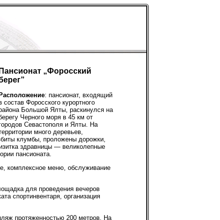
Пансионат „Форосский
берег”
Расположение
: пансионат, входящий
в состав Форосского курортного
района Большой Ялты, раскинулся на
берегу Черного моря в 45 км от
городов Севастополя и Ялты. На
территории много деревьев,
збиты клумбы, проложены дорожки,
Визитка здравницы — великолепные
тории пансионата.
не, комплексное меню, обслуживание
площадка для проведения вечеров
ката спортинвентаря, организация
ляж протяженностью 200 метров. На