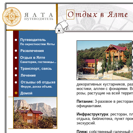
Путеводитель
Развлечения
Отдых в Крыму: Ялта
Транспорт
Лечение в Ялте
Отзывы об отдыхе Ялте,
декоративных кустарников, ра
форум, доска объявлений
мостики, аллеи с фонарями. 
розы, растущие на всей терри
Питание:
3-разовое в рестора
официантами.
Инфраструктура
: ресторан, 
отдыха, библиотека, пункт про
экскурсий.
Пляж:
собственный галечный п