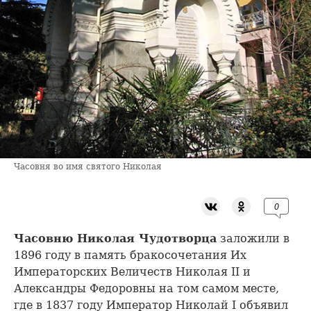
Часовня во имя святого Николая
0
Часовню Николая Чудотворца
заложили в
1896 году в память бракосочетания Их
Императорских Величеств Николая II и
Александры Федоровны на том самом месте,
где в 1837 году Император Николай I объявил