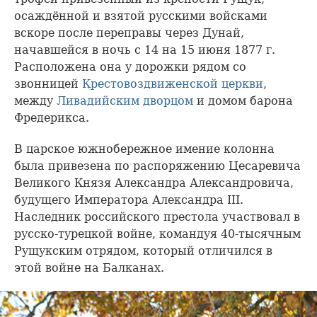
осаждённой и взятой русскими войсками
вскоре после переправы через Дунай,
начавшейся в ночь с 14 на 15 июня 1877 г.
Расположена она у дорожки рядом со
звонницей
Крестовоздвиженской церкви
,
между
Ливадийским дворцом
и домом барона
Фредерикса.
В царское южнобережное имение колонна
была привезена по распоряжению Цесаревича
Великого Князя Александра Александровича,
будущего Императора Александра III.
Наследник российского престола участвовал в
русско-турецкой войне, командуя 40-тысячным
Рущукским отрядом, который отличился в
этой войне на Балканах.