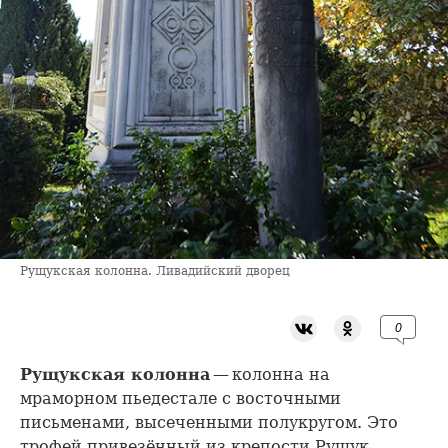
Рущукская колонна. Ливадийский дворец
0
Рущукская колонна
— колонна на
мраморном пьедестале с восточными
письменами, высеченными полукругом. Это
трофей привезённый из крепости Рущук,