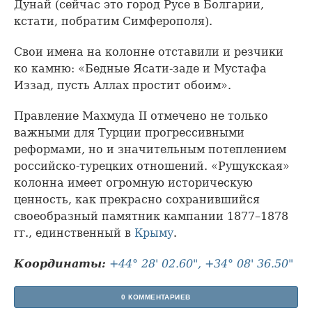
Дунай (сейчас это город Русе в Болгарии,
кстати, побратим Симферополя).
Свои имена на колонне отставили и резчики
ко камню: «Бедные Ясати-заде и Мустафа
Иззад, пусть Аллах простит обоим».
Правление Махмуда II отмечено не только
важными для Турции прогрессивными
реформами, но и значительным потеплением
российско-турецких отношений. «Рущукская»
колонна имеет огромную историческую
ценность, как прекрасно сохранившийся
своеобразный памятник кампании 1877–1878
гг., единственный в
Крыму
.
Координаты:
+44° 28' 02.60", +34° 08' 36.50"
0 КОММЕНТАРИЕВ