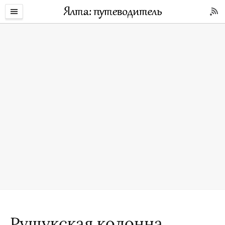
Рущукская колонна