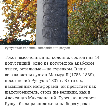
Рущукская колонна. Ливадийский дворец
Текст, высеченный на колонне, состоит из 14
полустиший, одно из которых на арабском
языке, остальные — на турецком. В них
восхваляется султан Махмуд II (1785–1839),
посетивший Рущук в 1837 г. В стихах,
насыщенных метафорами, он предстаёт как
шах-победитель, столь же великий, как и
Александр Македонский. Турецкая крепость
Рущук была расположена на берегу реки